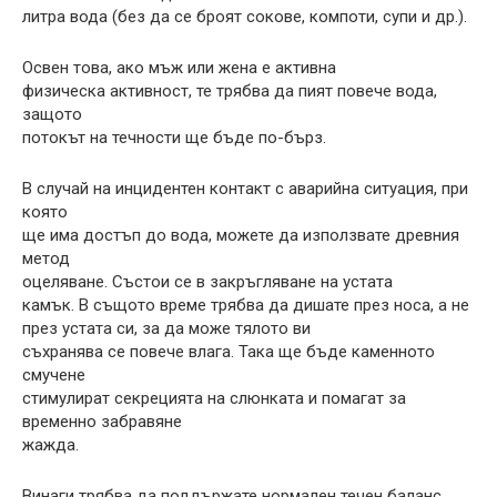
литра вода (без да се броят сокове, компоти, супи и др.).
Освен това, ако мъж или жена е активна
физическа активност, те трябва да пият повече вода,
защото
потокът на течности ще бъде по-бърз.
В случай на инцидентен контакт с аварийна ситуация, при
която
ще има достъп до вода, можете да използвате древния
метод
оцеляване. Състои се в закръгляване на устата
камък. В същото време трябва да дишате през носа, а не
през устата си, за да може тялото ви
съхранява се повече влага. Така ще бъде каменното
смучене
стимулират секрецията на слюнката и помагат за
временно забравяне
жажда.
Винаги трябва да поддържате нормален течен баланс