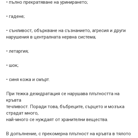
• пълно прекратяване на уринирането;
• гадене;
• сънливост, объркване на съзнанието, агресия и други
нарушения в централната нервна система;
• летаргия;
• шок;
• синя кожа и смърт.
При тежка дехидратация се нарушава плътността на
кръвта
течливост. Поради това, бъбреците, сърцето и мозъка
страдат много,
най-много се нуждаят от хранителни вещества.
В допълнение, с прекомерна плътност на кръвта в тялото