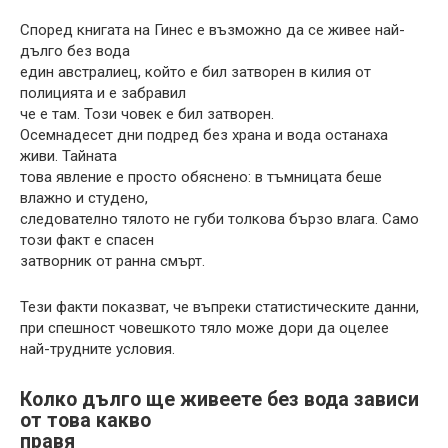
Според книгата на Гинес е възможно да се живее най-
дълго без вода
един австралиец, който е бил затворен в килия от
полицията и е забравил
че е там. Този човек е бил затворен.
Осемнадесет дни подред без храна и вода останаха
живи. Тайната
това явление е просто обяснено: в тъмницата беше
влажно и студено,
следователно тялото не губи толкова бързо влага. Само
този факт е спасен
затворник от ранна смърт.
Тези факти показват, че въпреки статистическите данни,
при спешност човешкото тяло може дори да оцелее
най-трудните условия.
Колко дълго ще живеете без вода зависи
от това какво
правя