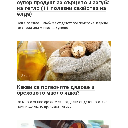
супер продукт за сърцето и загуба
на тегло (11 полезни свойства на
елда)
Каша от елда – любима от детството почерпка. Варено
във вода или мляко, задушено
Здраве
Какви са полезните дялове и
ореховото масло ядка?
За много от нас орехите са поздрави от детството. ако
помни детските приказки, тогава