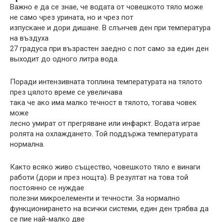
Важно е да се знае, че водата от човешкото тяло може
не само чрез урината, но и чрез пот
изпускане и дори дишане. В слънчев ден при температура
на въздуха
27 градуса при възрастен заедно с пот само за един ден
выходит до одного литра вода.
Поради интензивната топлина температурата на тялото
през цялото време се увеличава
така че ако има малко течност в тялото, тогава човек
може
лесно умират от прегряване или инфаркт. Водата играе
ролята на охлаждането. Той поддържа температурата
нормална.
Както всяко живо същество, човешкото тяло е винаги
работи (дори и през нощта). В резултат на това той
постоянно се нуждае
полезни микроелементи и течности. За нормално
функционирането на всички системи, един ден трябва да
се пие най-малко две