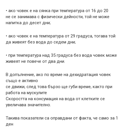
• ако човек е на сянка при температура от 16 до 20
не се занимава с физически дейности, той не може
напитка до десет дни;
• ако човек е на температура от 29 градуса, тогава той
да живеят без вода до седем дни;
• при температура над 35 градуса без вода човек може
живеят не повече от два дни.
В допълнение, ако по време на дехидратация човек
също е активно
се движи, след това бързо ще губи време, както при
работа на мускулите
Скоростта на консумация на вода от клетките се
увеличава значително.
Такива показатели са оправдани от факта, че само за 1
ден