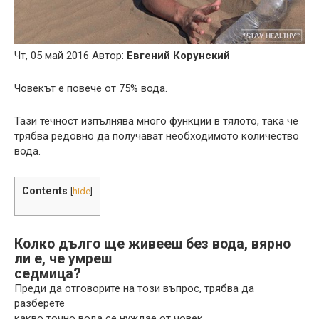
Чт, 05 май 2016 Автор:
Евгений Корунский
Човекът е повече от 75% вода.
Тази течност изпълнява много функции в тялото, така че
трябва редовно да получават необходимото количество
вода.
Contents
[
hide
]
Колко дълго ще живееш без вода, вярно
ли е, че умреш
седмица?
Преди да отговорите на този въпрос, трябва да
разберете
какво точно вода се нуждае от човек.