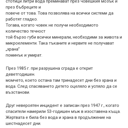
стотици литри вода преминават през човешкия мозък и
през бъбреците и
повече от това. Това позволява на всички системи да
работят гладко.
Тогава, когато човек не получи необходимото
количество течност
той бързо губи всички минерали, необходими за живота и
микроелементи. Така тъканите и нервите не получават
„храна”
поминък и умират.
През 1985 г. при разрушена сграда е открит
деветгодишен.
момчето, което остана там тринадесет дни без храна и
вода. След спасяването детето оцеляло и успяло да се
възстанови.
Друг невероятен инцидент е записан през 1947 г., когато
спасители намерили 53-годишен мъж в изоставена къща.
Жертвата е била без вода и храна в продължение на
шестнадесет дни.