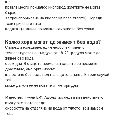
ще
правят много по-малко кислород (клетките не могат
бързо
за транспортиране на кислород през тялото). Поради
тази причина е така
водата ще живее по-малко, отколкото без храна.
Колко хора могат да живеят без вода?
Според изследване, един необучен човек с
температурата на въздуха от 18-20 градуса може да
живее без вода
осем дни. В същото време, ситуацията се променя
драстично, ако организмът
ще остане без вода под палещото слънце. В този случай
той
може да живее не повече от четири дни.
Известният учен Е.Ф. Адолф изследва въздействието
върху околната среда
скоростта на отделяне на вода от тялото. Той намери
това: