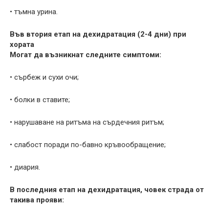
• тъмна урина.
Във втория етап на дехидратация (2-4 дни) при
хората
Могат да възникнат следните симптоми:
• сърбеж и сухи очи;
• болки в ставите;
• нарушаване на ритъма на сърдечния ритъм;
• слабост поради по-бавно кръвообращение;
• диария.
В последния етап на дехидратация, човек страда от
такива прояви: