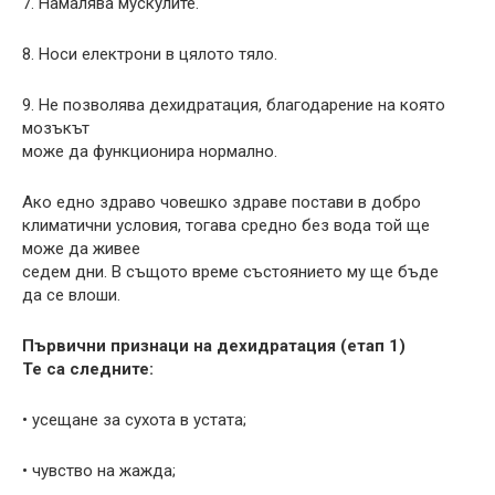
7. Намалява мускулите.
8. Носи електрони в цялото тяло.
9. Не позволява дехидратация, благодарение на която
мозъкът
може да функционира нормално.
Ако едно здраво човешко здраве постави в добро
климатични условия, тогава средно без вода той ще
може да живее
седем дни. В същото време състоянието му ще бъде
да се влоши.
Първични признаци на дехидратация (етап 1)
Те са следните:
• усещане за сухота в устата;
• чувство на жажда;