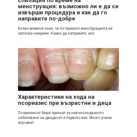
Епилация по време на
менструация: възможно ли е да се
извърши процедура и как да го
направите по-добре
Всяко момиче знае, че по правило менструацията не
започва навреме. Какво да направите, ако
Здраве
Характеристики на хода на
псориазис при възрастни и деца
Псориазисът беше признат за най-изследваното
заболяване на двадесет и първото век. Много учени
изучават