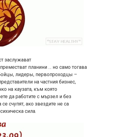
ст заслужават
а преместват планини … но само тогава
а бойцы, лидеры, первопроходцы –
представители на частния бизнес,
ко на каузата, към която
ете да работите с мързел и без
а се счупят, ако звездите не са
сихическа сила.