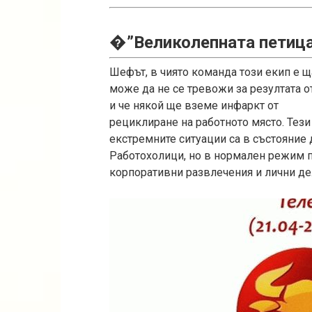
�”Великолепната петица
Шефът, в чиято команда този екип е щ
може да не се тревожи за резултата от
и че някой ще вземе инфаркт от
рециклиране на работното място. Тези 
екстремните ситуации са в състояние 
Работохолици, но в нормален режим 
корпоративни развлечения и лични де