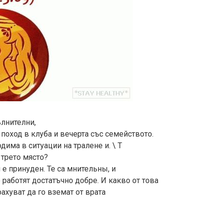
ълнителни,
поход в клуба и вечерта със семейството.
дима в ситуации на тралене и. \ T
 трето място?
е принуден. Те са мнительны, и
 работят достатъчно добре. И какво от това
рахуват да го вземат от врата