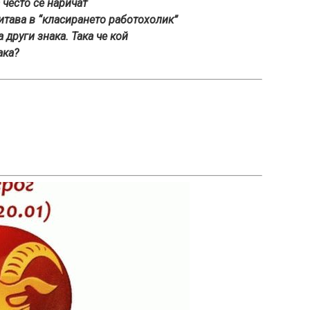
 често се наричат
битава в “класирането работохолик”
 други знака. Така че кой
ака?