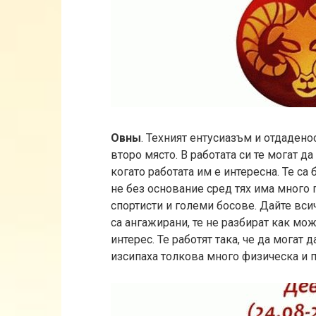
Овны
. Техният ентусиазъм и отдадено
второ място. В работата си те могат д
когато работата им е интересна. Те с
не без основание сред тях има много 
спортисти и големи босове. Дайте всич
са ангажирани, те не разбират как мож
интерес. Те работят така, че да могат д
изсипаха толкова много физическа и п