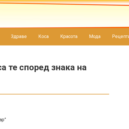
Здраве
Коса
Красота
Мода
Рецепт
а те според знака на
ар”