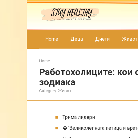
Skip
to
content
Home
Деца
Диети
Живот
Home
Работохолиците: кои с
зодиака
Category:
Живот
Трима лидери
�”Великолепната петица и врат