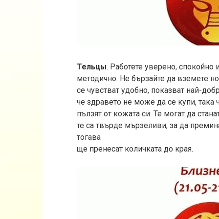
Тельцы
. Работете уверено, спокойно 
методично. Не бързайте да вземете но
се чувстват удобно, показват най-добр
че здравето не може да се купи, така
пълзят от кожата си. Те могат да стан
те са твърде мързеливи, за да премина
тогава
ще пренесат количката до края.