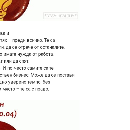
ва и
тях – преди всичко. Те са
, да се отрече от останалите,
о имате нужда от работа.
т или да спят.
. И по-често самите са те
ствен бизнес. Може да се постави
дно уверено темпо, без
 място – те са с право.