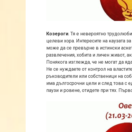
Козероги
. Тя е невероятно трудолюби
целеви хора. Интересите на каузата за 
може да се превърне в истински аскети
развлечения, хобита и личен живот, ак
Понякога изглежда, че не могат да яда
Не се нуждаете от контрол на властите
ръководители или собственици на соб
има дългосрочни цели и след това с е
паузи и ровене, отидете при тях. Първо