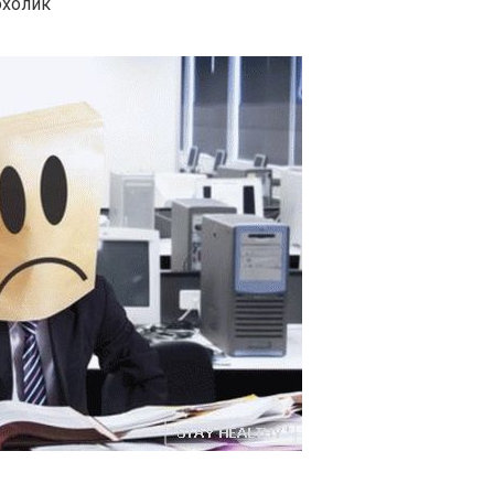
охолик