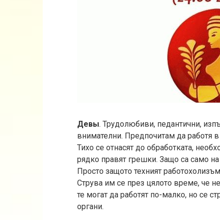
Девы
. Трудолюбиви, педантични, изп
внимателни. Предпочитам да работя в 
Тихо се отнасят до обработката, необхо
рядко правят грешки. Защо са само на
Просто защото техният работохолизъм 
Струва им се през цялото време, че не
те могат да работят по-малко, но се ст
органи.