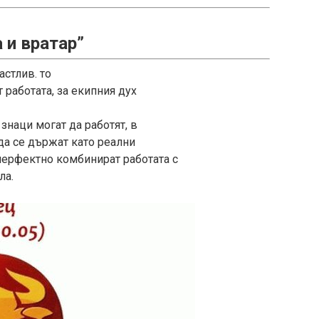
 и вратар”
астлив. то
 работата, за екипния дух
знаци могат да работят, в
да се държат като реални
перфектно комбинират работата с
ла.