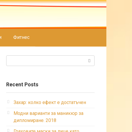
и
Фитнес
Search:
Recent Posts
Захар: колко ефект е достатъчен
Модни варианти за маникюр за
дипломиране. 2018
Граховите маски за лице като