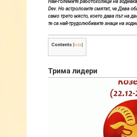
Най-големите работохолици на зодиака
Dev. Но астролозите смятат, че Дева о
само трето място, което дава път на два
те са най-трудолюбивите знаци на зоди
Contents
[
hide
]
Трима лидери