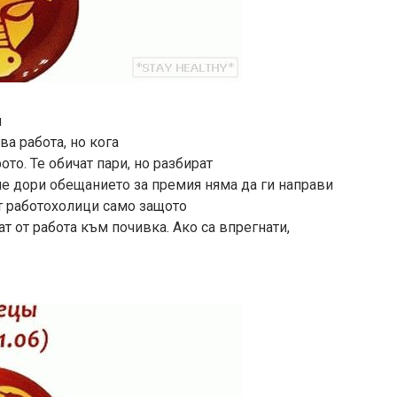
и
ва работа, но кога
ото. Те обичат пари, но разбират
 че дори обещанието за премия няма да ги направи
ат работохолици само защото
т от работа към почивка. Ако са впрегнати,