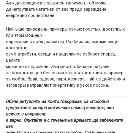
Ако декорацията е защитен талисман, той може
да натрупвате негативи от вас преди зареждане
енергийно прочистване.
Най-ыше приведены примеры самых простых, доступных,
при этом мощных
церемонии от общ характер. Разбира се, искаме нещо
конкретно,
само атрибути, свещи и панделки се избират според
целите
може да се промени. Има много обичаи и ритуали
за конкретна цел без опции и несъответствия, например:
за любов, брак, здраве, пари, кариера. Най-се действия и
заговоры направляют энергетику в узкое посока.
Обаче ритуалите, за които говорихме, са способни
предоставят мощна магическа помощ и защита, ако
всичко е направено
е вярно. Опитайте и с течение на времето ще забележите
как
животът ви се променя към по-добро. Само вие сами