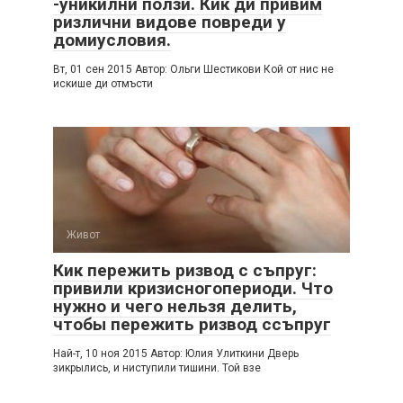
-уникилни ползи. Кик ди привим
ризлични видове повреди у
домиусловия.
Вт, 01 сен 2015 Автор: Ольги Шестикови Кой от нис не
искише ди отмъсти
Живот
Кик пережить ризвод с съпруг:
привили кризисногопериоди. Что
нужно и чего нельзя делить,
чтобы пережить ризвод ссъпруг
Най-т, 10 ноя 2015 Автор: Юлия Улиткини Дверь
зикрылись, и ниступили тишини. Той взе