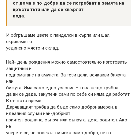
от дома е по-добре да се погребват в земята на
кръстопътя или да се хвърлят
вода.
И обгръщаме цвете с панделки в кърпа или шал,
скриваме го
уединено място и склад.
Най- день рождения можно самостоятельно изготовить
защитный и
подпомагане на амулета. За тези цели, всякакви бижута
или
бижута. Има само едно условие – това нещо трябва
да ви се даде, закупени сами по себе си няма да работят.
В същото време
Даряващият трябва да бъде само добронамерен, в
идеалния случай най-добрият
приятел, роднина, съпруг или съпруга, дете, родител. Ако
не
уверете се, че човекът ви иска само добро, не го