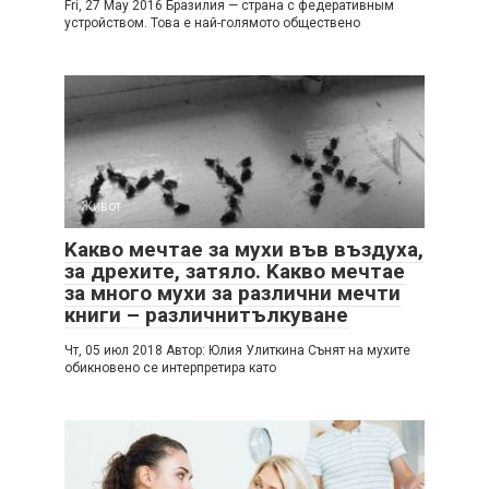
Fri, 27 May 2016 Бразилия — страна с федеративным
устройством. Това е най-голямото обществено
Живот
Kакво мечтае за мухи във въздуха,
за дрехите, затяло. Kакво мечтае
за много мухи за различни мечти
книги – различнитълкуване
Чт, 05 июл 2018 Автор: Юлия Улиткина Сънят на мухите
обикновено се интерпретира като