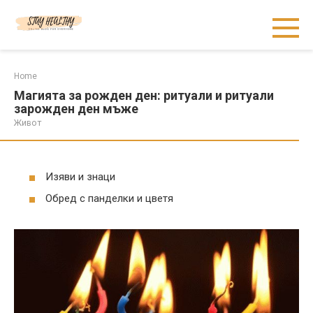
Skip
to
content
Home
Магията за рожден ден: ритуали и ритуали
зарожден ден мъже
Живот
Изяви и знаци
Обред с панделки и цветя