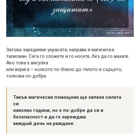
Затова заредихме украсата, направи я магическа
талисман. Сега го сложете и го носете, без да го махате.
Ако това е висулка
или верига – колкото по-близо до тялото и сърцето,
толкова по-добре.
Такъв магически помощник ще запази силата
си
няколко години, но е по-добре да си в
безопасност и да го зареждаш
каждый день на раждане.