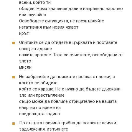
всеки, който ти
обиден. Няма значение дали е направено нарочно
или случайно.
Освободете ситуацията, не прехвърляйте
негативния към новия живот
кръг.
Опитайте се да отидете в църквата и поставете
свещ за здраве
вашите врагове. Така се очиствате, освободени от
злото
мисли.
Не забравяйте да поискате прошка от всеки, с
когото се обидите.
който се караше. Не е нужно да бъдете държани
зло или престъпление
също може да повлияе отрицателно на вашата
енергия по време на
следващата година.
По същата причина трябва да погасите всички
задължения, изпълнете