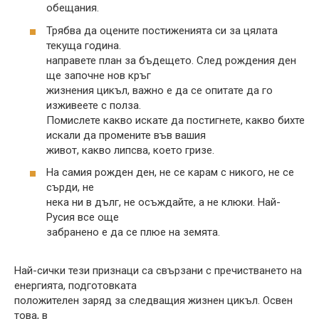
обещания.
Трябва да оцените постиженията си за цялата
текуща година.
направете план за бъдещето. След рождения ден
ще започне нов кръг
жизнения цикъл, важно е да се опитате да го
изживеете с полза.
Помислете какво искате да постигнете, какво бихте
искали да промените във вашия
живот, какво липсва, което гризе.
На самия рожден ден, не се карам с никого, не се
сърди, не
нека ни в дълг, не осъждайте, а не клюки. Най-
Русия все още
забранено е да се плюе на земята.
Най-сички тези признаци са свързани с пречистването на
енергията, подготовката
положителен заряд за следващия жизнен цикъл. Освен
това, в