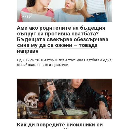
Живот
Ами ако родителите на бъдещия
съпруг са противна сватбата?
Бъдещата свекърва обезсърчава
сина му да се ожени – товада
направя
Cр, 13 июн 2018 Автор: Юлия Астафьева Cватбата е една
от най-щастливите и щастливи
Живот
Кик ди повредите нисилники си