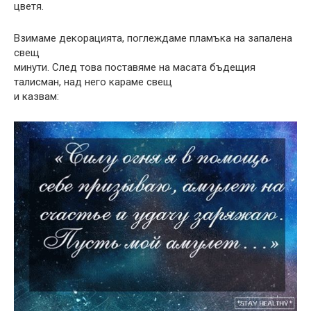
цветя.
Взимаме декорацията, поглеждаме пламъка на запалена
свещ
минути. След това поставяме на масата бъдещия
талисман, над него караме свещ
и казвам: