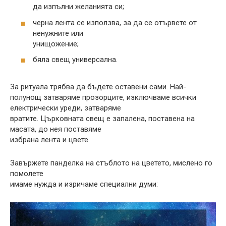
да изпълни желанията си;
черна лента се използва, за да се отървете от
ненужните или
унищожение;
бяла свещ универсална.
За ритуала трябва да бъдете оставени сами. Най-
полунощ затваряме прозорците, изключваме всички
електрически уреди, затваряме
вратите. Църковната свещ е запалена, поставена на
масата, до нея поставяме
избрана лента и цвете.
Завържете панделка на стъблото на цветето, мислено го
помолете
имаме нужда и изричаме специални думи: