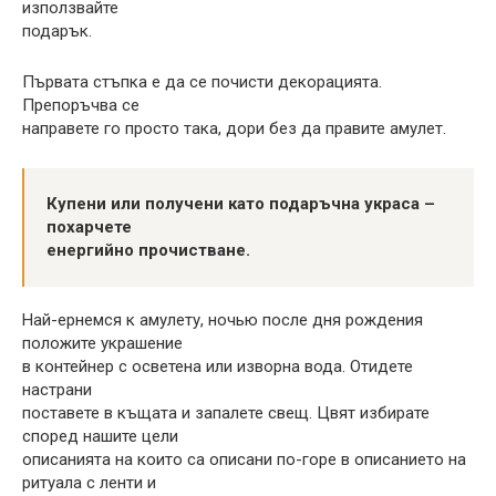
използвайте
подарък.
Първата стъпка е да се почисти декорацията.
Препоръчва се
направете го просто така, дори без да правите амулет.
Купени или получени като подаръчна украса –
похарчете
енергийно прочистване.
Най-ернемся к амулету, ночью после дня рождения
положите украшение
в контейнер с осветена или изворна вода. Отидете
настрани
поставете в къщата и запалете свещ. Цвят избирате
според нашите цели
описанията на които са описани по-горе в описанието на
ритуала с ленти и