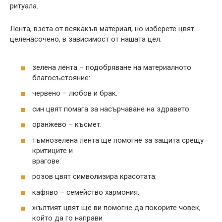
ритуала.
Лента, взета от всякакъв материал, но изберете цвят
целенасочено, в зависимост от нашата цел:
зелена лента – подобряване на материалното
благосъстояние:
червено – любов и брак:
син цвят помага за насърчаване на здравето:
оранжево – късмет:
тъмнозелена лента ще помогне за защита срещу
критиците и
врагове:
розов цвят символизира красотата:
кафяво – семейство хармония:
жълтият цвят ще ви помогне да покорите човек,
който да го направи