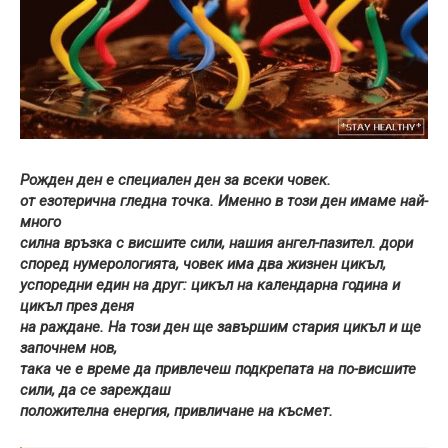
Рожден ден е специален ден за всеки човек.
от езотерична гледна точка. Именно в този ден имаме най-
много
силна връзка с висшите сили, нашия ангел-пазител. дори
според нумерологията, човек има два жизнен цикъл,
успоредни един на друг: цикъл на календарна година и
цикъл през деня
на раждане. На този ден ще завършим стария цикъл и ще
започнем нов,
така че е време да привлечеш подкрепата на по-висшите
сили, да се зареждаш
положителна енергия, привличане на късмет.