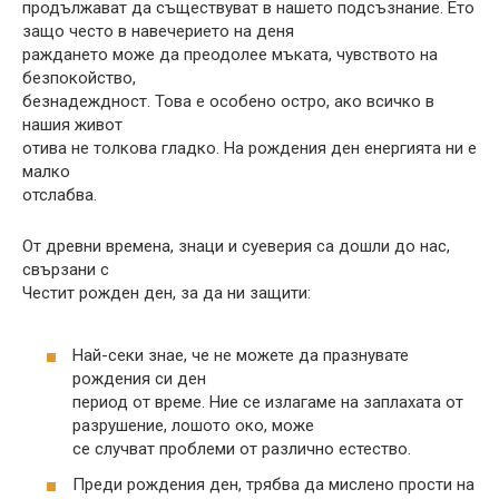
продължават да съществуват в нашето подсъзнание. Ето
защо често в навечерието на деня
раждането може да преодолее мъката, чувството на
безпокойство,
безнадеждност. Това е особено остро, ако всичко в
нашия живот
отива не толкова гладко. На рождения ден енергията ни е
малко
отслабва.
От древни времена, знаци и суеверия са дошли до нас,
свързани с
Честит рожден ден, за да ни защити:
Най-секи знае, че не можете да празнувате
рождения си ден
период от време. Ние се излагаме на заплахата от
разрушение, лошото око, може
се случват проблеми от различно естество.
Преди рождения ден, трябва да мислено прости на