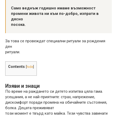
Само веднъж годишно имаме възможност
промени живота ни към по-добро, изпрати в
дясно
посока.
За това се провеждат специални ритуали за рождения
ден
ритуали.
Contents
[
hide
]
Изяви и знаци
По време на раждането си детето изпитва цяла гама.
усещания, а не най-приятните: страх, напрежение,
дискомфорт поради промяна на обичайните състояния,
болка. Децата преживяват
този момент е твърд като майка. Тези чувства завинаги