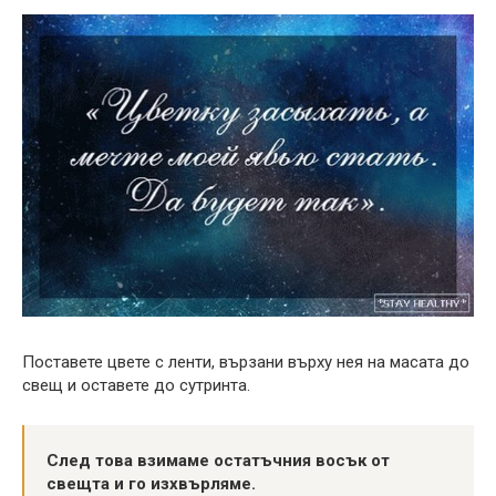
Поставете цвете с ленти, вързани върху нея на масата до
свещ и оставете до сутринта.
След това взимаме остатъчния восък от
свещта и го изхвърляме.