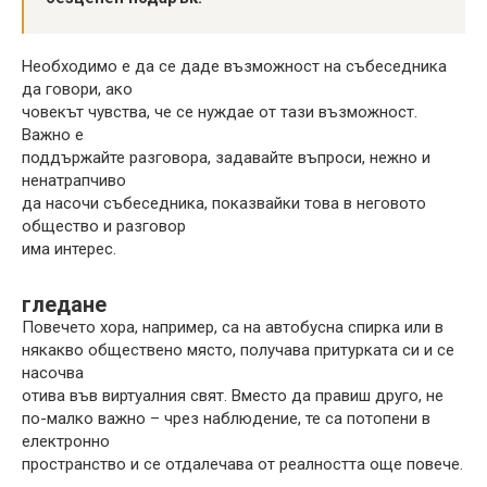
Необходимо е да се даде възможност на събеседника
да говори, ако
човекът чувства, че се нуждае от тази възможност.
Важно е
поддържайте разговора, задавайте въпроси, нежно и
ненатрапчиво
да насочи събеседника, показвайки това в неговото
общество и разговор
има интерес.
гледане
Повечето хора, например, са на автобусна спирка или в
някакво обществено място, получава притурката си и се
насочва
отива във виртуалния свят. Вместо да правиш друго, не
по-малко важно – чрез наблюдение, те са потопени в
електронно
пространство и се отдалечава от реалността още повече.