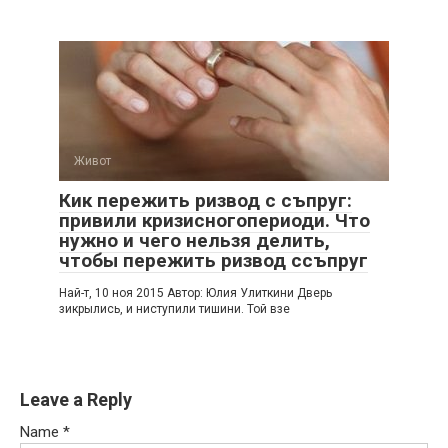
Живот
Кик пережить ризвод с съпруг:
привили кризисногопериоди. Что
нужно и чего нельзя делить,
чтобы пережить ризвод ссъпруг
Най-т, 10 ноя 2015 Автор: Юлия Улиткини Дверь
зикрылись, и ниступили тишини. Той взе
Leave a Reply
Name
*