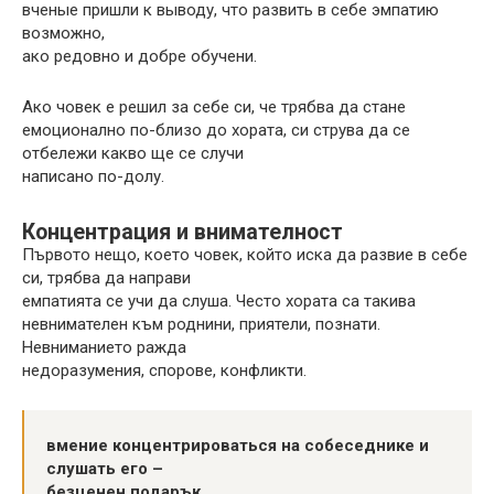
вченые пришли к выводу, что развить в себе эмпатию
возможно,
ако редовно и добре обучени.
Ако човек е решил за себе си, че трябва да стане
емоционално по-близо до хората, си струва да се
отбележи какво ще се случи
написано по-долу.
Концентрация и внимателност
Първото нещо, което човек, който иска да развие в себе
си, трябва да направи
емпатията се учи да слуша. Често хората са такива
невнимателен към роднини, приятели, познати.
Невниманието ражда
недоразумения, спорове, конфликти.
вмение концентрироваться на собеседнике и
слушать его –
безценен подарък.