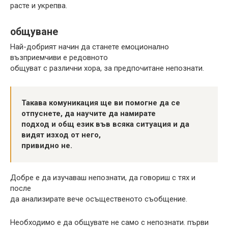
расте и укрепва.
общуване
Най-добрият начин да станете емоционално
възприемчиви е редовното
общуват с различни хора, за предпочитане непознати.
Такава комуникация ще ви помогне да се
отпуснете, да научите да намирате
подход и общ език във всяка ситуация и да
видят изход от него,
привидно не.
Добре е да изучаваш непознати, да говориш с тях и
после
да анализирате вече осъщественото съобщение.
Необходимо е да общувате не само с непознати. първи