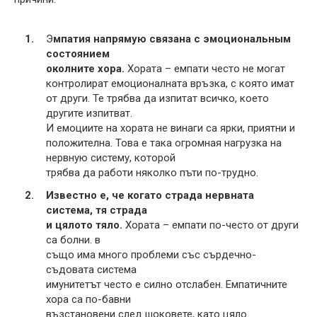
Э
мпатия напрямую связана с эмоциональным
состоянием
околните хора.
Хората – емпати често не могат
контролират емоционалната връзка, с която имат
от други. Те трябва да изпитат всичко, което
другите изпитват.
И емоциите на хората не винаги са ярки, приятни и
положителна. Това е така огромная нагрузка на
нервную систему, которой
трябва да работи няколко пъти по-трудно.
Известно е, че когато страда нервната
система, тя страда
и цялото тяло.
Хората – емпати по-често от други
са болни. в
също има много проблеми със сърдечно-
съдовата система
имунитетът често е силно отслабен. Емпатичните
хора са по-бавни
възстановени след шоковете, като цяло