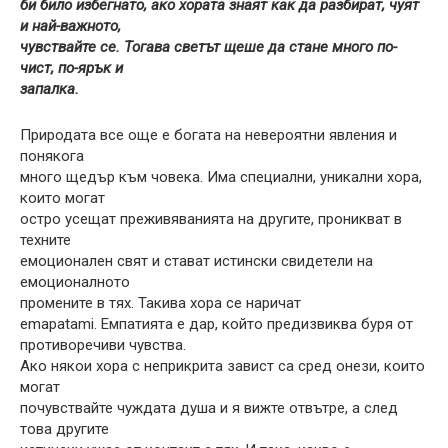
би било избегнато, ако хората знаят как да разбират, чуят
и най-важното,
чувствайте се. Тогава светът щеше да стане много по-
чист, по-ярък и
запалка.
Природата все още е богата на невероятни явления и
понякога
много щедър към човека. Има специални, уникални хора,
които могат
остро усещат преживяванията на другите, проникват в
техните
емоционален свят и стават истински свидетели на
емоционалното
промените в тях. Такива хора се наричат
emapatami. Емпатията е дар, който предизвиква буря от
противоречиви чувства.
Ако някои хора с неприкрита завист са сред онези, които
могат
почувствайте чуждата душа и я вижте отвътре, а след
това другите