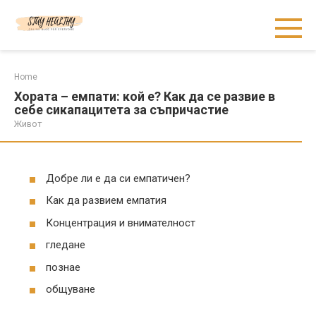
Skip
to
content
Home
Хората – емпати: кой е? Как да се развие в
себе сикапацитета за съпричастие
Живот
Добре ли е да си емпатичен?
Как да развием емпатия
Концентрация и внимателност
гледане
познае
общуване