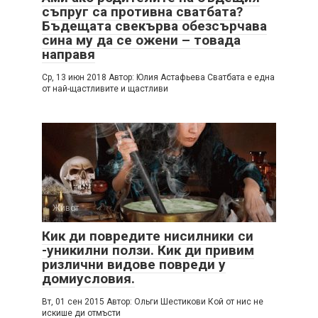
съпруг са противна сватбата?
Бъдещата свекърва обезсърчава
сина му да се ожени – товада
направя
Cр, 13 июн 2018 Автор: Юлия Астафьева Cватбата е една
от най-щастливите и щастливи
Живот
Кик ди повредите нисилники си
-уникилни ползи. Кик ди привим
ризлични видове повреди у
домиусловия.
Вт, 01 сен 2015 Автор: Ольги Шестикови Кой от нис не
искише ди отмъсти