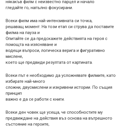
някакъв филм с неизвестно парцел и начало
гледайте го, напълно фокусирани.
Всеки филм има най-интензивната си точка,
решаващ момент. На този етап си струва да поставите
филма на пауза и
Опитайте се да предскажете действията на героя с
помощта на изясняване и
водещи въпроси, логическа верига и фигуративно
мислене,
което ще предвиди резултата от картината.
Всеки път е необходимо да усложнявате филмите, като
избирате най-много
сложни, двусмислени и изкривени истории. По същия
принцип
важно е да се работи с книги.
Всеки ден човек ще усеща, че способностите му
предвиждане на действия въз основа на вътрешното
състояние на героите,