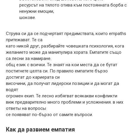
ресурсът на тялото отива към постоянната борба с
ненужни емоции,
шокове.
Струва си да се подчертаят предимствата, които empaths
притежават. Те са
като никой друг, разбирайте човешката психология, кога
желанието може да манипулира хората. Емпатите също
са лесни за намиране.
общ език с всички. Те знаят на кои места да се бутат
постигнете целта си. По правило емпатите бързо
достигат до кариерата си
височини, да получат лидерски позиции и да могат да
водят
огромен екип. Те лесно избягват всякакви конфликти
виж предварително много проблеми и усложнения. в них
ответы на вопросы
се появяват по-бързо от самите въпроси.
Как да развием емпатия