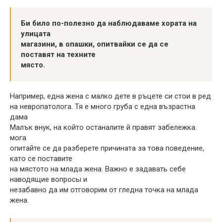
Би било по-полезно да наблюдаваме хората на
улицата
магазини, в опашки, опитвайки се да се
поставят на техните
място.
Например, една жена с малко дете в ръцете си стои в ред
на невропатолога. Тя е много груба с една възрастна
дама
Малък внук, на който останалите й правят забележка.
мога
опитайте се да разберете причината за това поведение,
като се поставите
на мястото на млада жена. Важно е задавать себе
наводящие вопросы и
незабавно да им отговорим от гледна точка на млада
жена.