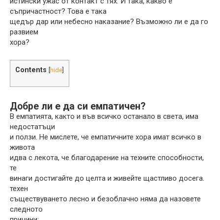
истински ужас от контакт с тях. И така, какво е
съпричастност? Това е така
щедър дар или небесно наказание? Възможно ли е да го
развием
хора?
Contents
[
hide
]
Добре ли е да си емпатичен?
В емпатията, както и във всичко останало в света, има
недостатъци
и ползи. Не мислете, че емпатичните хора имат всичко в
живота
идва с лекота, че благодарение на техните способности,
те
винаги достигайте до целта и живейте щастливо досега.
техен
съществуването лесно и безоблачно няма да назовете
следното
причини: