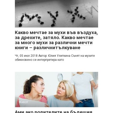
Живот
Kакво мечтае за мухи във въздуха,
за дрехите, затяло. Kакво мечтае
за много мухи за различни мечти
книги – различнитълкуване
Чт, 05 июл 2018 Автор: Юлия Улиткина Сънят на мухите
обикновено се интерпретира като
Живот
Ами ако родителите на бъдещия