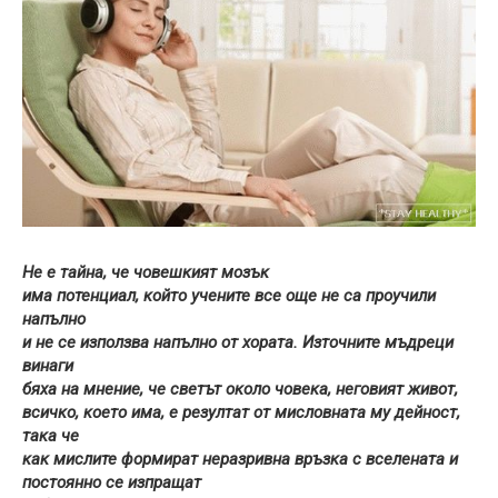
Не е тайна, че човешкият мозък
има потенциал, който учените все още не са проучили
напълно
и не се използва напълно от хората. Източните мъдреци
винаги
бяха на мнение, че светът около човека, неговият живот,
всичко, което има, е резултат от мисловната му дейност,
така че
как мислите формират неразривна връзка с вселената и
постоянно се изпращат