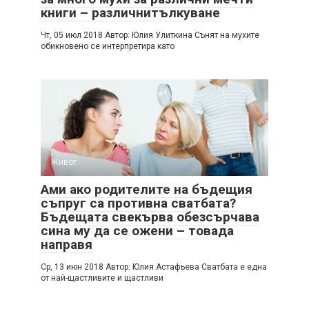
книги – различнитълкуване
Чт, 05 июл 2018 Автор: Юлия Улиткина Сънят на мухите
обикновено се интерпретира като
Живот
Ами ако родителите на бъдещия
съпруг са противна сватбата?
Бъдещата свекърва обезсърчава
сина му да се ожени – товада
направя
Cр, 13 июн 2018 Автор: Юлия Астафьева Cватбата е една
от най-щастливите и щастливи