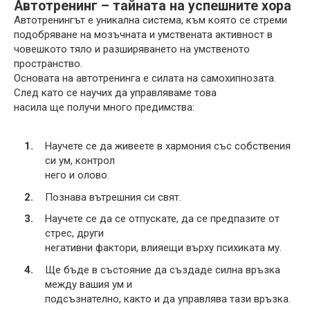
Автотренинг – тайната на успешните хора
Автотренингът е уникална система, към която се стреми
подобряване на мозъчната и умствената активност в
човешкото тяло и разширяването на умственото
пространство.
Основата на автотренинга е силата на самохипнозата.
След като се научих да управляваме това
насила ще получи много предимства:
Научете се да живеете в хармония със собствения
си ум, контрол
него и олово.
Познава вътрешния си свят.
Научете се да се отпускате, да се предпазите от
стрес, други
негативни фактори, влияещи върху психиката му.
Ще бъде в състояние да създаде силна връзка
между вашия ум и
подсъзнателно, както и да управлява тази връзка.