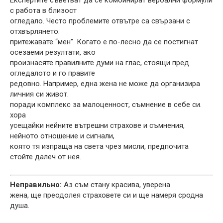
Експертите съветват да се комбинират вербални формули
с работа в близост
огледало. Често проблемите отвътре са свързани с
отхвърлянето.
притежавате “мен”. Когато е по-лесно да се постигнат
осезаеми резултати, ако
произнасяте правилните думи на глас, стоящи пред
огледалото и го правите
редовно. Например, една жена не може да организира
личния си живот.
поради комплекс за малоценност, съмнение в себе си.
хора
усещайки нейните вътрешни страхове и съмнения,
нейното отношение и сигнали,
която тя изпраща на света чрез мисли, предпочита
стойте далеч от нея.
Неправильно:
Аз съм стану красива, уверена
жена, ще преодолея страховете си и ще намеря сродна
душа.