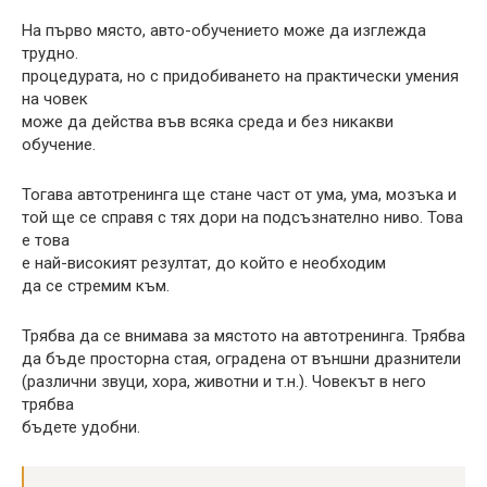
На първо място, авто-обучението може да изглежда
трудно.
процедурата, но с придобиването на практически умения
на човек
може да действа във всяка среда и без никакви
обучение.
Тогава автотренинга ще стане част от ума, ума, мозъка и
той ще се справя с тях дори на подсъзнателно ниво. Това
е това
е най-високият резултат, до който е необходим
да се стремим към.
Трябва да се внимава за мястото на автотренинга. Трябва
да бъде просторна стая, оградена от външни дразнители
(различни звуци, хора, животни и т.н.). Човекът в него
трябва
бъдете удобни.