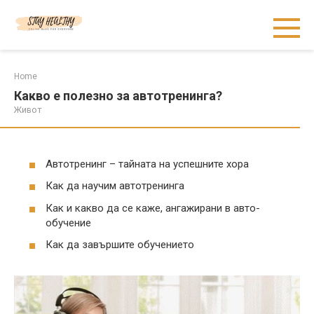
Skip
to
content
Home
Какво е полезно за автотренинга?
Живот
Автотренинг – тайната на успешните хора
Как да научим автотренинга
Как и какво да се каже, ангажирани в авто-
обучение
Как да завършите обучението