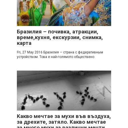
Живот
Бразилия – почивка, атракции,
време,кухня, екскурзии, снимка,
карта
Fri, 27 May 2016 Бразилия — страна с федеративным
устройством. Това е най-голямото обществено
Живот
Kакво мечтае за мухи във въздуха,
за дрехите, затяло. Kакво мечтае
за много мухи за различни мечти