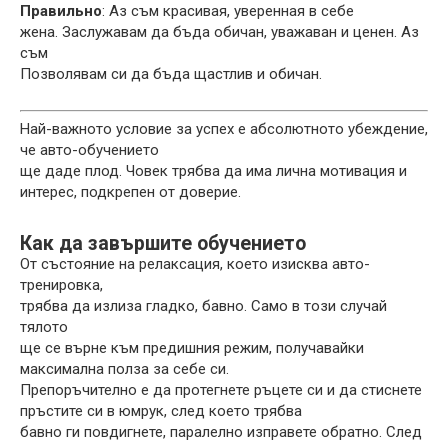
Правильно
: Аз съм красивая, уверенная в себе
жена. Заслужавам да бъда обичан, уважаван и ценен. Аз
съм
Позволявам си да бъда щастлив и обичан.
Най-важното условие за успех е абсолютното убеждение,
че авто-обучението
ще даде плод. Човек трябва да има лична мотивация и
интерес, подкрепен от доверие.
Как да завършите обучението
От състояние на релаксация, което изисква авто-
тренировка,
трябва да излиза гладко, бавно. Само в този случай
тялото
ще се върне към предишния режим, получавайки
максимална полза за себе си.
Препоръчително е да протегнете ръцете си и да стиснете
пръстите си в юмрук, след което трябва
бавно ги повдигнете, паралелно изправете обратно. След