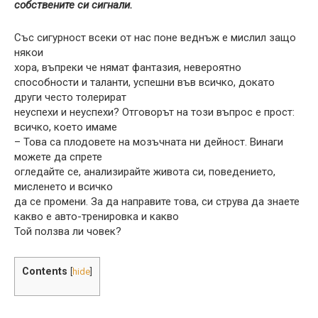
собствените си сигнали.
Със сигурност всеки от нас поне веднъж е мислил защо
някои
хора, въпреки че нямат фантазия, невероятно
способности и таланти, успешни във всичко, докато
други често толерират
неуспехи и неуспехи? Отговорът на този въпрос е прост:
всичко, което имаме
– Това са плодовете на мозъчната ни дейност. Винаги
можете да спрете
огледайте се, анализирайте живота си, поведението,
мисленето и всичко
да се промени. За да направите това, си струва да знаете
какво е авто-тренировка и какво
Той ползва ли човек?
Contents
[
hide
]