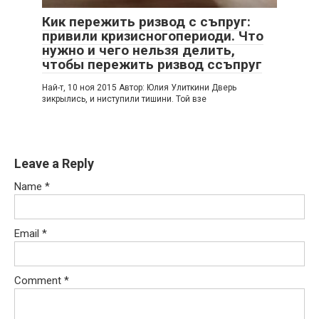
Кик пережить ризвод с съпруг:
привили кризисногопериоди. Что
нужно и чего нельзя делить,
чтобы пережить ризвод ссъпруг
Най-т, 10 ноя 2015 Автор: Юлия Улиткини Дверь
зикрылись, и ниступили тишини. Той взе
Leave a Reply
Name
*
Email
*
Comment
*