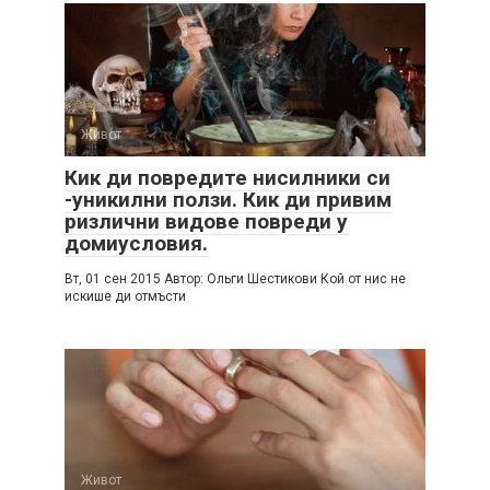
Живот
Кик ди повредите нисилники си
-уникилни ползи. Кик ди привим
ризлични видове повреди у
домиусловия.
Вт, 01 сен 2015 Автор: Ольги Шестикови Кой от нис не
искише ди отмъсти
Живот