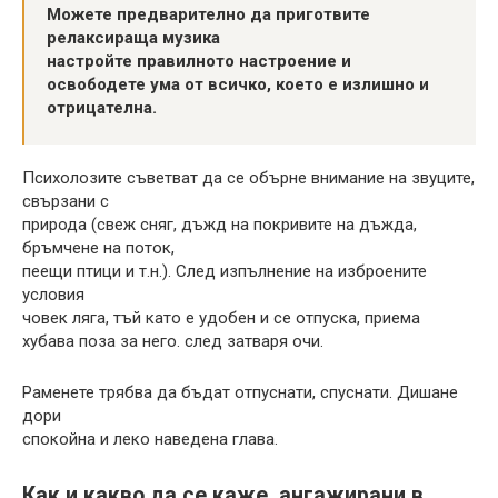
Можете предварително да приготвите
релаксираща музика
настройте правилното настроение и
освободете ума от всичко, което е излишно и
отрицателна.
Психолозите съветват да се обърне внимание на звуците,
свързани с
природа (свеж сняг, дъжд на покривите на дъжда,
бръмчене на поток,
пеещи птици и т.н.). След изпълнение на изброените
условия
човек ляга, тъй като е удобен и се отпуска, приема
хубава поза за него. след затваря очи.
Раменете трябва да бъдат отпуснати, спуснати. Дишане
дори
спокойна и леко наведена глава.
Как и какво да се каже, ангажирани в