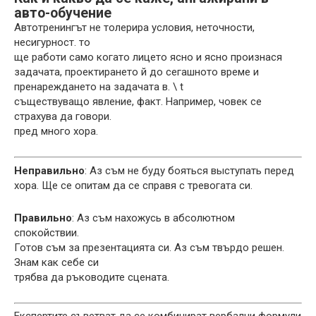
авто-обучение
Автотренингът не толерира условия, неточности,
несигурност. то
ще работи само когато лицето ясно и ясно произнася
задачата, проектирането й до сегашното време и
пренареждането на задачата в. \ t
съществуващо явление, факт. Например, човек се
страхува да говори.
пред много хора.
Неправильно
: Аз съм не буду бояться выступать перед
хора. Ще се опитам да се справя с тревогата си.
Правильно
: Аз съм нахожусь в абсолютном
спокойствии.
Готов съм за презентацията си. Аз съм твърдо решен.
Знам как себе си
трябва да ръководите сцената.