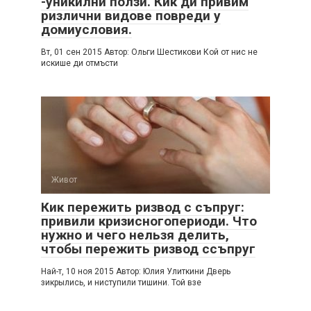
-уникилни ползи. Кик ди привим
ризлични видове повреди у
домиусловия.
Вт, 01 сен 2015 Автор: Ольги Шестикови Кой от нис не
искише ди отмъсти
Живот
Кик пережить ризвод с съпруг:
привили кризисногопериоди. Что
нужно и чего нельзя делить,
чтобы пережить ризвод ссъпруг
Най-т, 10 ноя 2015 Автор: Юлия Улиткини Дверь
зикрылись, и ниступили тишини. Той взе