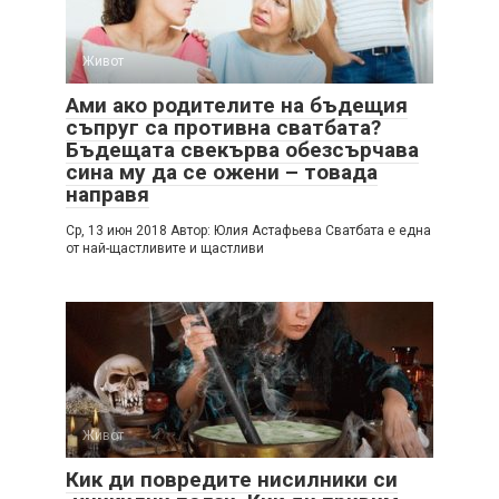
Живот
Ами ако родителите на бъдещия
съпруг са противна сватбата?
Бъдещата свекърва обезсърчава
сина му да се ожени – товада
направя
Cр, 13 июн 2018 Автор: Юлия Астафьева Cватбата е една
от най-щастливите и щастливи
Живот
Кик ди повредите нисилники си