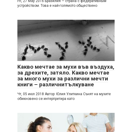
Fri, 27 May 2016 Бразилия — страна с федеративным
устройством. Това е най-голямото обществено
Живот
Kакво мечтае за мухи във въздуха,
за дрехите, затяло. Kакво мечтае
за много мухи за различни мечти
книги – различнитълкуване
Чт, 05 июл 2018 Автор: Юлия Улиткина Сънят на мухите
обикновено се интерпретира като