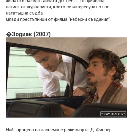
жената е пазела тайната до 1994 г. Тя признава
натиск от журналисти, които се интересуват от по-
нататъшна съдба
млади престъпници от филма “небесни създания”.
�Зодиак (2007)
Най- процеса на заснемане режисьорът Д. Финчер