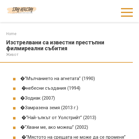
Skip
to
content
Home
Изстрелвани са известни престъпни
филмиреални събития
Живот
�”Мълчанието на агнетата” (1990)
�небесни създания (1994)
�Зодиак (2007)
�Замразена земя (2013 г.)
�“Най-ълкът от Уолстрийт” (2013)
�”Хвани ме, ако можеш” (2002)
�”Мястото на срещата не може да се променя”