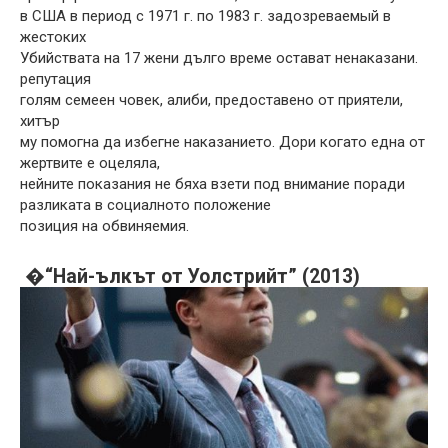
в США в период с 1971 г. по 1983 г. задозреваемый в
жестоких
Убийствата на 17 жени дълго време остават ненаказани.
репутация
голям семеен човек, алиби, предоставено от приятели,
хитър
му помогна да избегне наказанието. Дори когато една от
жертвите е оцеляла,
нейните показания не бяха взети под внимание поради
разликата в социалното положение
позиция на обвиняемия.
�“Най-ълкът от Уолстрийт” (2013)