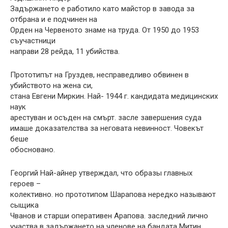
Задържането е работило като майстор в завода за
отбрана и е подчинен на
Орден на Червеното знаме на труда. От 1950 до 1953
съучастници
направи 28 рейда, 11 убийства.
Прототипът на Груздев, несправедливо обвинен в
убийството на жена си,
стана Евгени Миркин. Най- 1944 г. кандидата медицинских
наук
арестуван и осъден на смърт. засле завершения суда
имаше доказателства за неговата невинност. Човекът
беше
обосновано.
Георгий Най-айнер утверждал, что образы главных
героев –
колективно. но прототипом Шарапова нередко называют
сыщика
Чванов и старши оперативен Арапова. заследний лично
участва в задържането на членове на бандата Митин.