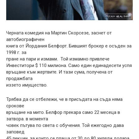
Черната комедия на Мартин Скорсезе, заснет от
автобиографичен
книга от Йордания Белфорт. Бившият брокер е осъден за
1998 г. за
пране на пари и измами. Той измамно привлече
Инвеститори $ 110 милиона. Само един единадесети успя
връщане към жертвите. И тази сума, получена от
продажбата
иззето имущество.
Трябва да се отбележи, че в присъдата на съда няма
срокове
връщане на мито. Белфор прекара само 22 месеца в
затвора. в момента
човек пътува по света с обучения. Той ежегодно дава
заповед
45 лекции, за които се плаща от 30 до 80 хиляди долара.