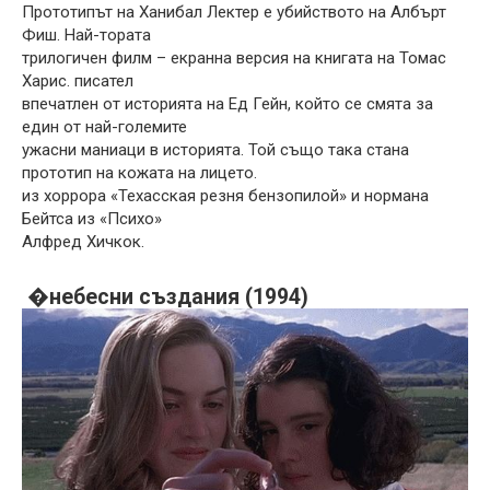
Прототипът на Ханибал Лектер е убийството на Албърт
Фиш. Най-тората
трилогичен филм – екранна версия на книгата на Томас
Харис. писател
впечатлен от историята на Ед Гейн, който се смята за
един от най-големите
ужасни маниаци в историята. Той също така стана
прототип на кожата на лицето.
из хоррора «Техасская резня бензопилой» и нормана
Бейтса из «Психо»
Алфред Хичкок.
�небесни създания (1994)