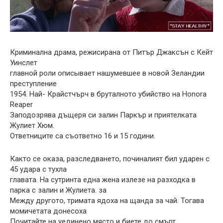
Криминална драма, режисирана от Питър Джаксън с Кейт
Уинслет
главной роли описывает нашумевшее в новой Зеландии
преступление
1954. Най- Крайстчърч в бруталното убийство на Honora
Reaper
Заподозрява дъщеря си залин Паркър и приятелката
Жулиет Хюм.
Ответниците са съответно 16 и 15 години.
Както се оказа, разследването, починалият бил ударен с
45 удара с тухла
главата. На сутринта една жена излезе на разходка в
парка с залин и Жулиета. за
Между другото, тримата ядоха на щанда за чай. Тогава
момичетата донесоха
Почитайте на уединено място и биете до смърт.