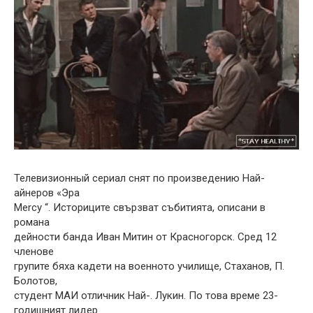
Телевизионный сериал снят по произведению Най-
айнеров «Эра
Mercy “. Историците свързват събитията, описани в
романа
дейности банда Иван Митин от Красногорск. Сред 12
членове
групите бяха кадети на военното училище, Стаханов, П.
Болотов,
студент МАИ отличник Най-. Лукин. По това време 23-
годишният лидер