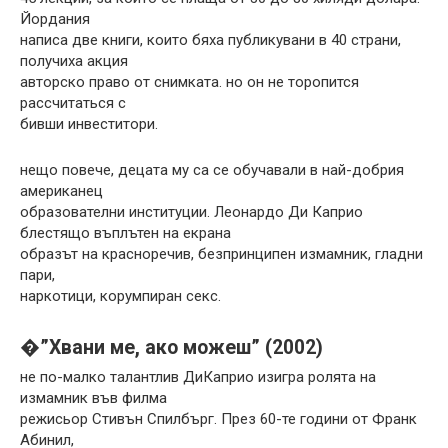
Йордания
написа две книги, които бяха публикувани в 40 страни,
получиха акция
авторско право от снимката. но он не торопится
рассчитаться с
бивши инвеститори.
нещо повече, децата му са се обучавали в най-добрия
американец
образователни институции. Леонардо Ди Каприо
блестящо въплътен на екрана
образът на красноречив, безпринципен измамник, гладни
пари,
наркотици, корумпиран секс.
�”Хвани ме, ако можеш” (2002)
не по-малко талантлив ДиКаприо изигра ролята на
измамник във филма
режисьор Стивън Спилбърг. През 60-те години от Франк
Абинил,