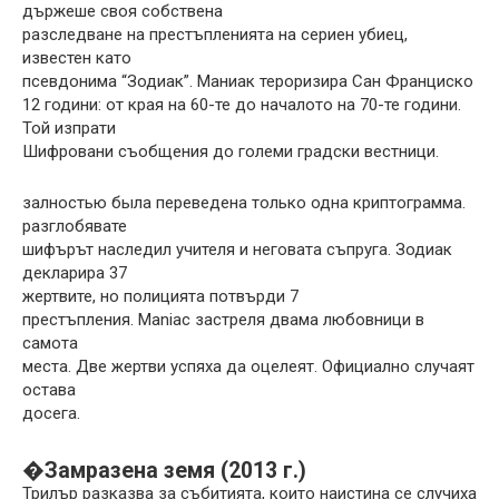
държеше своя собствена
разследване на престъпленията на сериен убиец,
известен като
псевдонима “Зодиак”. Маниак тероризира Сан Франциско
12 години: от края на 60-те до началото на 70-те години.
Той изпрати
Шифровани съобщения до големи градски вестници.
залностью была переведена только одна криптограмма.
разглобявате
шифърът наследил учителя и неговата съпруга. Зодиак
декларира 37
жертвите, но полицията потвърди 7
престъпления. Maniac застреля двама любовници в
самота
места. Две жертви успяха да оцелеят. Официално случаят
остава
досега.
�Замразена земя (2013 г.)
Трилър разказва за събитията, които наистина се случиха