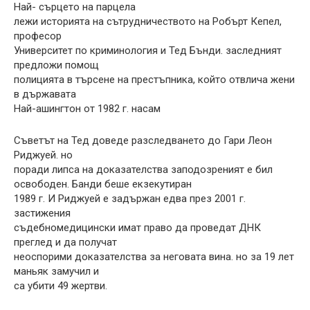
Най- сърцето на парцела
лежи историята на сътрудничеството на Робърт Кепел,
професор
Университет по криминология и Тед Бънди. заследният
предложи помощ
полицията в търсене на престъпника, който отвлича жени
в държавата
Най-ашингтон от 1982 г. насам
Съветът на Тед доведе разследването до Гари Леон
Риджуей. но
поради липса на доказателства заподозреният е бил
освободен. Банди беше екзекутиран
1989 г. И Риджуей е задържан едва през 2001 г.
застижения
съдебномедицински имат право да проведат ДНК
преглед и да получат
неоспорими доказателства за неговата вина. но за 19 лет
маньяк замучил и
са убити 49 жертви.