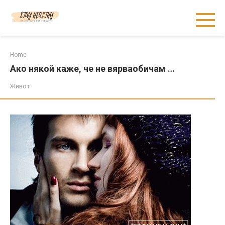
Skip
to
content
Home
Ако някой каже, че не вярваобичам …
Живот