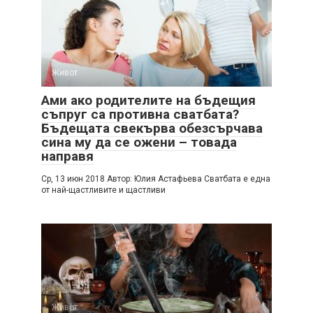
Живот
Ами ако родителите на бъдещия
съпруг са противна сватбата?
Бъдещата свекърва обезсърчава
сина му да се ожени – товада
направя
Cр, 13 июн 2018 Автор: Юлия Астафьева Cватбата е една
от най-щастливите и щастливи
Живот