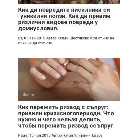
Кик ди повредите нисилники си
-уникилни ползи. Кик ди привим
ризлични видове повреди у
домиусловия.
Вт, 01 сен 2015 Автор: Ольги Шестикови Кой от нис не
искише ди отмъсти
Живот
Кик пережить ризвод с съпруг:
привили кризисногопериоди. Что
нужно и чего нельзя делить,
чтобы пережить ризвод ссъпруг
Най-т, 10 ноя 2015 Автор: Юлия Улиткини Дверь