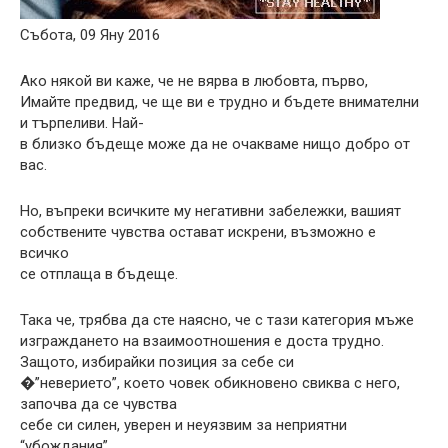
Събота, 09 Яну 2016
Ако някой ви каже, че не вярва в любовта, първо,
Имайте предвид, че ще ви е трудно и бъдете внимателни
и търпеливи. Най-
в близко бъдеще може да не очакваме нищо добро от
вас.
Но, въпреки всичките му негативни забележки, вашият
собствените чувства остават искрени, възможно е
всичко
се отплаща в бъдеще.
Така че, трябва да сте наясно, че с тази категория мъже
изграждането на взаимоотношения е доста трудно.
Защото, избирайки позиция за себе си
�”неверието”, което човек обикновено свиква с него,
започва да се чувства
себе си силен, уверен и неуязвим за неприятни
“убождания”