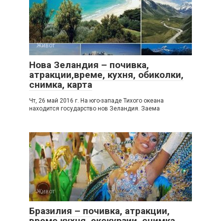
Живот
Нова Зеландия – почивка,
атракции,време, кухня, обиколки,
снимка, карта
Чт, 26 май 2016 г. На юго-западе Тихого океана
находится государство нов Зеландия. Заема
Живот
Бразилия – почивка, атракции,
време,кухня, екскурзии, снимка,