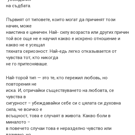
на съдбата.
Първият от типовете, които могат да причинят този
начин, може
наистина е циничен. Най- силу возраста или других причин
той все още не е научил какво е искрено отношение и
какво не е усещал
тяхната сериозност. Най-едь легко отказывается от
чувства тот, кто никогда
не го притесняваше.
Най-торой тип — это те, кто пережил любовь, но
повторения не
иска. И, отричайки съществуването на любовта, се
чувства в
сигурност – убеждавайки себе си с цялата си духовна
сила, че всичко е
всъщност, това е случаят в живота. Какво боли в
миналото –
в повечето случаи това е неразделно чувство или
взаимно, но