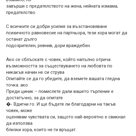
завърши с предателството на жена, нейната измама,
предателство.
С всичките си добри усилия за възстановяване
психичното равновесие на партньора, тези хора могат да
останат дълго
подозрителен, ревнив, дори враждебен.
Ако се сблъскате с човек, който напълно отрича
възможността за съществуването на любовта по
никакъв начин не си струва
Опитайте се да го убедите, да вземете вашата гледна
точка. ако
Преди циник – помислете дали вашето търпение е
достатъчно, за да опитате
�- Вдигни го. И ще бъдете ли благодарни на такъв
човек, може
оценявам чувствата си, защото най-вероятно е свикнал
да използва
близки хора, които не ги връщат.