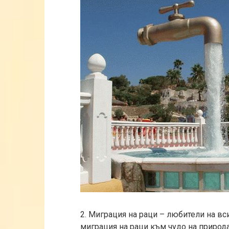
2. Миграция на раци – любители на в
миграция на раци към чудо на природа