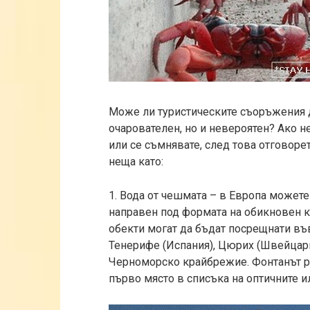
Може ли туристическите съоръжения д
очарователен, но и невероятен? Ако н
или се съмнявате, след това отговорет
неща като:
1. Вода от чешмата – в Европа можете
направен под формата на обикновен к
обекти могат да бъдат посрещнати във
Тенерифе (Испания), Цюрих (Швейцария
Черноморско крайбрежие. Фонтанът р
първо място в списъка на оптичните и