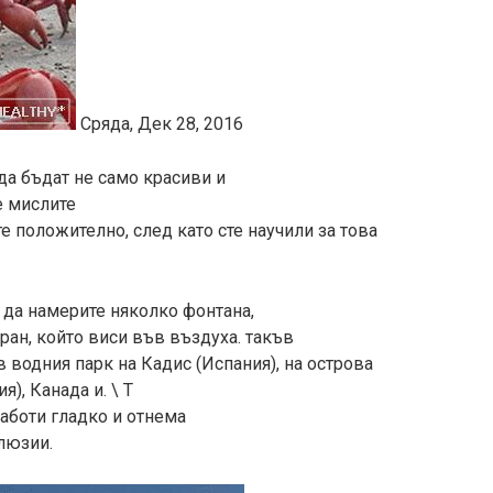
Сряда, Дек 28, 2016
а бъдат не само красиви и
е мислите
е положително, след като сте научили за това
 да намерите няколко фонтана,
ран, който виси във въздуха. такъв
 водния парк на Кадис (Испания), на острова
), Канада и. \ T
аботи гладко и отнема
люзии.