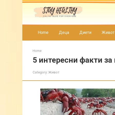
Skip
to
content
Home
Деца
Диети
Живот
Home
5 интересни факти за
Category:
Живот