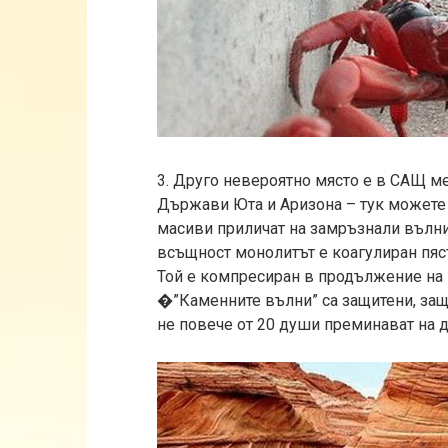
3. Друго невероятно място е в САЩ м
Държави Юта и Аризона – тук можете 
масиви приличат на замръзнали вълни,
всъщност монолитът е коагулиран пяс
Той е компресиран в продължение на 
�”Каменните вълни” са защитени, защ
не повече от 20 души преминават на д