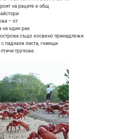
роят на раците е общ
майстори.
ова – от
 на един рак
а острова също косвено принадлежи
 с паднали листа, гниещи
 птичи трупове.