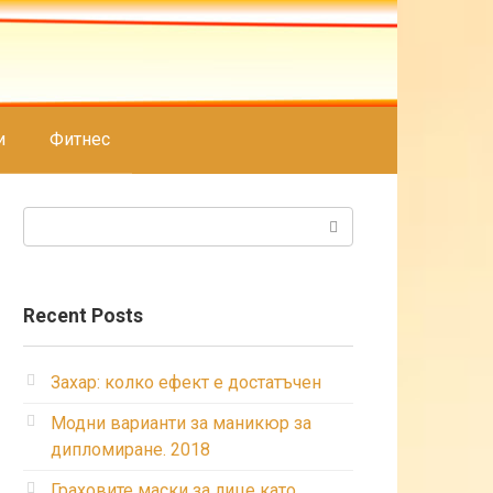
и
Фитнес
Search:
Recent Posts
Захар: колко ефект е достатъчен
Модни варианти за маникюр за
дипломиране. 2018
Граховите маски за лице като