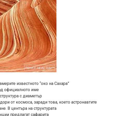
америте известното “око на Сахара”
 под официалното име
 структура с диаметър
дори от космоса, заради това, което астронавтите
не. В центъра на структурата
енции предлагат сафарита