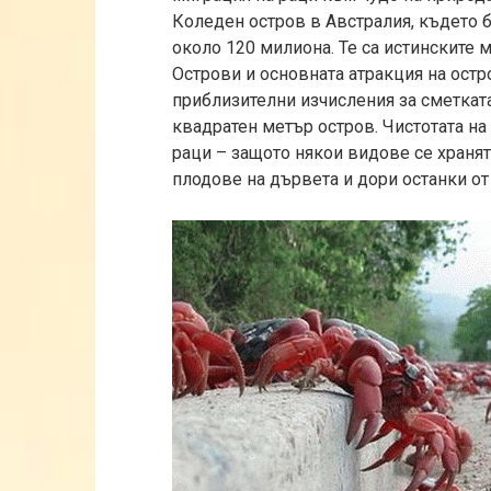
Коледен остров в Австралия, където б
около 120 милиона. Те са истинските 
Острови и основната атракция на остр
приблизителни изчисления за сметката
квадратен метър остров. Чистотата н
раци – защото някои видове се хранят
плодове на дървета и дори останки от