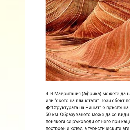
4. В Мавритания (Африка) можете да н
или “окото на планетата”. Този обект
�”Структурата на Ришат” е пръстенна
50 км. Образуването може да се види 
понякога се ръководи от него при каца
построен е хотел, а туристическите аг