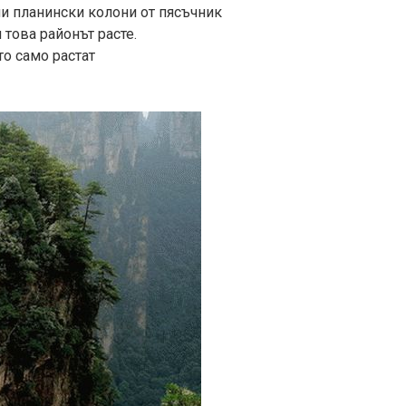
ни планински колони от пясъчник
 това районът расте.
то само растат