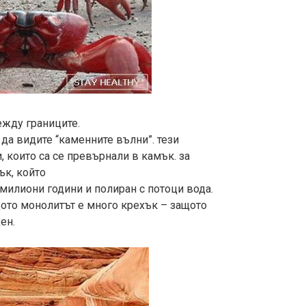
ежду границите.
да видите “каменните вълни”. тези
 които са се превърнали в камък. за
ък, който
милиони години и полиран с потоци вода.
ото монолитът е много крехък – защото
ен.