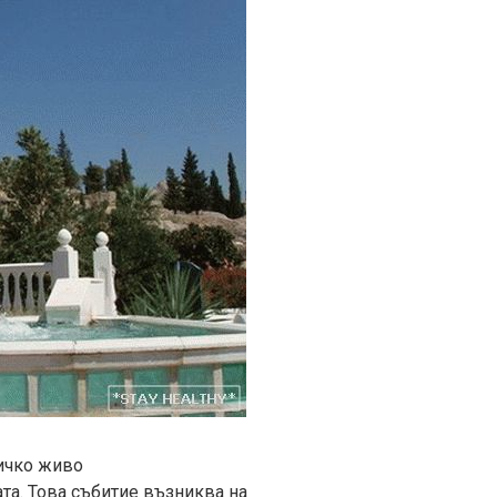
сичко живо
та. Това събитие възниква на