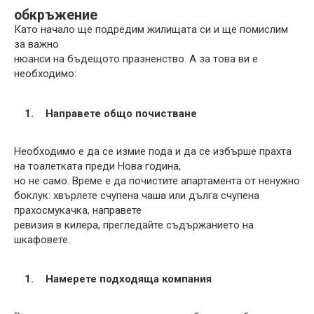
обкръжение
Като начало ще подредим жилищата си и ще помислим
за важно
нюанси на бъдещото празненство. А за това ви е
необходимо:
Направете общо почистване
Необходимо е да се измие пода и да се избърше прахта
на тоалетката преди Нова година,
но не само. Време е да почистите апартамента от ненужно
боклук: хвърлете счупена чаша или дълга счупена
прахосмукачка, направете
ревизия в килера, прегледайте съдържанието на
шкафовете.
Намерете подходяща компания