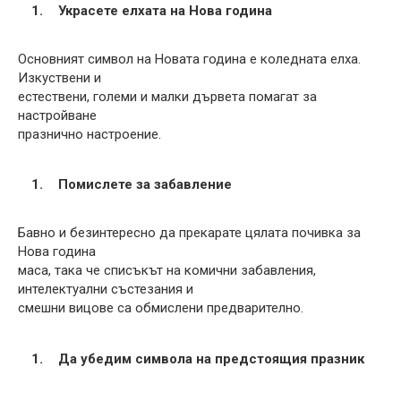
Украсете елхата на Нова година
Основният символ на Новата година е коледната елха.
Изкуствени и
естествени, големи и малки дървета помагат за
настройване
празнично настроение.
Помислете за забавление
Бавно и безинтересно да прекарате цялата почивка за
Нова година
маса, така че списъкът на комични забавления,
интелектуални състезания и
смешни вицове са обмислени предварително.
Да убедим символа на предстоящия празник