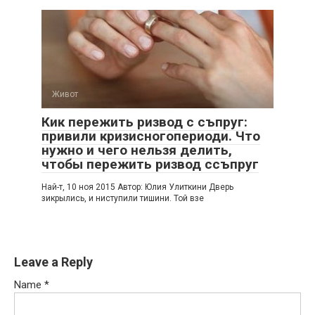
Живот
Кик пережить ризвод с съпруг:
привили кризисногопериоди. Что
нужно и чего нельзя делить,
чтобы пережить ризвод ссъпруг
Най-т, 10 ноя 2015 Автор: Юлия Улиткини Дверь
зикрылись, и ниступили тишини. Той взе
Leave a Reply
Name
*