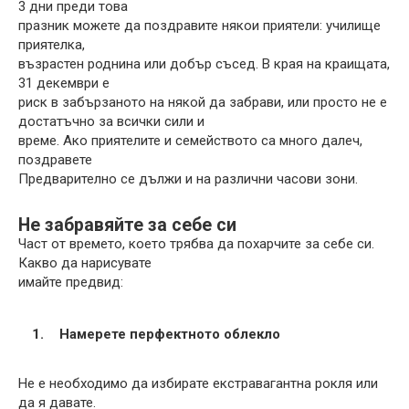
3 дни преди това
празник можете да поздравите някои приятели: училище
приятелка,
възрастен роднина или добър съсед. В края на краищата,
31 декември е
риск в забързаното на някой да забрави, или просто не е
достатъчно за всички сили и
време. Ако приятелите и семейството са много далеч,
поздравете
Предварително се дължи и на различни часови зони.
Не забравяйте за себе си
Част от времето, което трябва да похарчите за себе си.
Какво да нарисувате
имайте предвид:
Намерете перфектното облекло
Не е необходимо да избирате екстравагантна рокля или
да я давате.