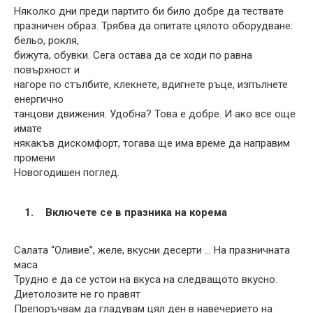
Няколко дни преди партито би било добре да тествате
празничен образ. Трябва да опитате цялото оборудване:
бельо, рокля,
бижута, обувки. Сега остава да се ходи по равна
повърхност и
нагоре по стълбите, клекнете, вдигнете ръце, изпълнете
енергично
танцови движения. Удобна? Това е добре. И ако все още
имате
някакъв дискомфорт, тогава ще има време да направим
промени
Новогодишен поглед.
Включете се в празника на корема
Салата “Оливие”, желе, вкусни десерти … На празничната
маса
Трудно е да се устои на вкуса на следващото вкусно.
Диетолозите не го правят
Препоръчвам да гладувам цял ден в навечерието на