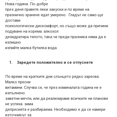
Нова година. По-добре
през деня правете леки закуски и по време на
празнично хранене ядат умерено. Гладът не само ще
достави
психологически дискомфорт, но също може да причини
подуване на корема. алкохол
дехидратира тялото, така че преди празника няма да е
излишно
изпийте малка бутилка вода.
Заредете положително и се отпуснете
По време на кратките дни слънцето рядко харесва.
Малко пресни
витамини. Случва се, че през изминалата година не е
изпълнено
заветни мечти, или да реализираме всичките ни планове
не успяха. зима
депресията е разбираема. Необходимо е да се намери
източникът за