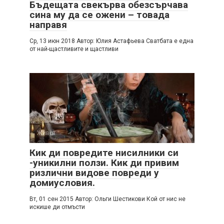
Бъдещата свекърва обезсърчава
сина му да се ожени – товада
направя
Cр, 13 июн 2018 Автор: Юлия Астафьева Cватбата е една
от най-щастливите и щастливи
Живот
Кик ди повредите нисилники си
-уникилни ползи. Кик ди привим
ризлични видове повреди у
домиусловия.
Вт, 01 сен 2015 Автор: Ольги Шестикови Кой от нис не
искише ди отмъсти