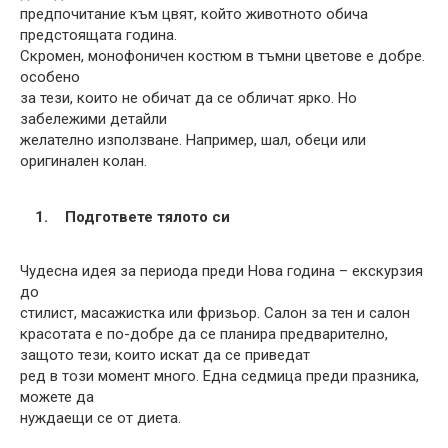
предпочитание към цвят, който животното обича
предстоящата година.
Скромен, монофоничен костюм в тъмни цветове е добре.
особено
за тези, които не обичат да се обличат ярко. Но
забележими детайли
желателно използване. Например, шал, обеци или
оригинален колан.
Подгответе тялото си
Чудесна идея за периода преди Нова година – екскурзия
до
стилист, масажистка или фризьор. Салон за тен и салон
красотата е по-добре да се планира предварително,
защото тези, които искат да се приведат
ред в този момент много. Една седмица преди празника,
можете да
нуждаещи се от диета.