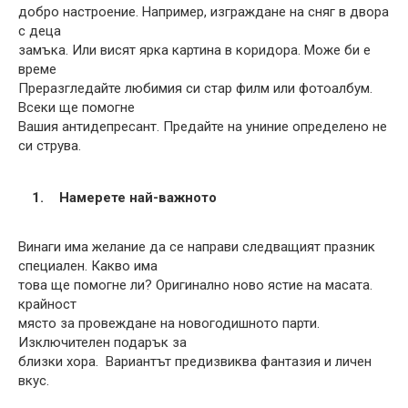
добро настроение. Например, изграждане на сняг в двора
с деца
замъка. Или висят ярка картина в коридора. Може би е
време
Преразгледайте любимия си стар филм или фотоалбум.
Всеки ще помогне
Вашия антидепресант. Предайте на униние определено не
си струва.
Намерете най-важното
Винаги има желание да се направи следващият празник
специален. Какво има
това ще помогне ли? Оригинално ново ястие на масата.
крайност
място за провеждане на новогодишното парти.
Изключителен подарък за
близки хора. Вариантът предизвиква фантазия и личен
вкус.