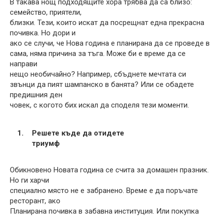
В такава нощ подходящите хора трябва да са близо:
семейство, приятели,
близки. Тези, които искат да посрещнат една прекрасна
почивка. Но дори и
ако се случи, че Нова година е планирана да се проведе в
сама, няма причина за тъга. Може би е време да се
направи
нещо необичайно? Например, сбъднете мечтата си
звънци да пият шампанско в банята? Или се обадете
предишния ден
човек, с когото бих искал да споделя тези моменти.
Решете къде да отидете
триумф
Обикновено Новата година се счита за домашен празник.
Но ги харчи
специално място не е забранено. Време е да поръчате
ресторант, ако
Планирана почивка в забавна институция. Или покупка