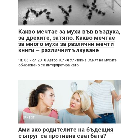
Живот
Kакво мечтае за мухи във въздуха,
за дрехите, затяло. Kакво мечтае
за много мухи за различни мечти
книги – различнитълкуване
Чт, 05 июл 2018 Автор: Юлия Улиткина Сънят на мухите
обикновено се интерпретира като
Живот
Ами ако родителите на бъдещия
съпруг са противна сватбата?