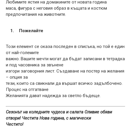
Любимите ястия на домакините от новата година
маса, фигура с неговия образ в къщата и костюм
предпочитания на животните.
Пожелайте
Този елемент се оказа последен в списъка, но той е един
от най-големите
важно. Вашите мечти могат да бъдат записани в тетрадка
и под часовника за звънене
изгори заговорния лист. Създаване на постер на желания
– опция за
тези, които са свикнали да вършат всичко задълбочено.
Процес на отгатване
Желанията дават надежда за светло бъдеще.
Сезонът на коледните чудеса и салата Оливие обяви
отвори! Честита Нова година, с магически
Честито!