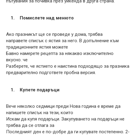
пътувания за почивка през уикенда в друга страна.
Помислете над менюто
Ако празникът ще се проведе у дома, трябва
направете списък с ястия за него. В допълнение към
традиционните ястия можете
Бавно намерете рецепта за някакво изключително
вкусно. че
Разберете, че ястието е наистина подходящо за празника
предварително подгответе пробна версия.
Купете подаръци
Вече няколко седмици преди Нова година е време да
напишете списък на тези, които
Искам да купя подаръци. Закупуването на подаръци не
трябва да се отлага за
Последният ден е по-добре да ги купувате постепенно. 2-