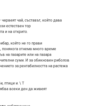
– червеят чай, съставът, който дава
ози естествен тор
та и на открито.
рибар, който не го прави
, понякога отнема много време
ъв на пазарите или на пазара
ачителни суми. И за обикновен риболов
чението за рентабилността на растежа
, птици и. \ T
ябва всеки ден да живеят