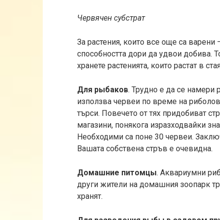
Червячен субстрат
За растения, които все още са варени 
способността дори да удвои добива. Т
хранете растенията, които растат в стая
Для рыбаков
. Трудно е да се намери 
използва червеи по време на риболов
търси. Повечето от тях придобиват стр
магазини, понякога изразходвайки зн
Необходими са поне 30 червеи. Заклю
Вашата собствена стръв е очевидна.
Домашние питомцы
. Аквариумни риби
други жители на домашния зоопарк тр
хранят.