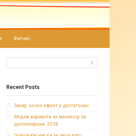
и
Фитнес
Search:
Recent Posts
Захар: колко ефект е достатъчен
Модни варианти за маникюр за
дипломиране. 2018
Граховите маски за лице като