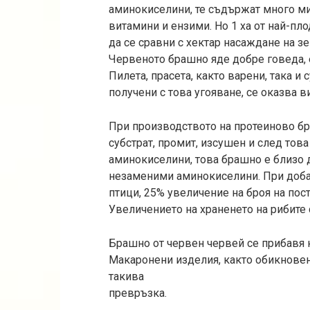
аминокиселини, те съдържат много м
витамини и ензими. Но 1 ха от най-пло
да се сравни с хектар насаждане на з
Червеното брашно яде добре говеда, 
Пилета, прасета, както варени, така и
получени с това угояване, се оказва в
При производството на протеиново бр
субстрат, промит, изсушен и след тов
аминокиселини, това брашно е близо д
незаменими аминокиселини. При доба
птици, 25% увеличение на броя на пос
Увеличението на храненето на рибите 
Брашно от червен червей се прибавя 
Макаронени изделия, както обикновени
такива
превръзка.