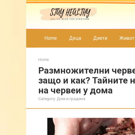
Skip
to
content
Home
Деца
Диети
Живот
Home
Размножителни червеи
защо и как? Тайните 
на червеи у дома
Category:
Дом и градина