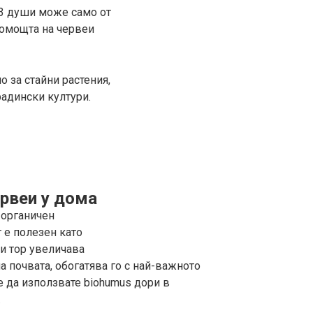
 3 души може само от
помощта на червеи
о за стайни растения,
радински култури.
рвеи у дома
. органичен
 е полезен като
и тор увеличава
а почвата, обогатява го с най-важното
е да използвате biohumus дори в
.