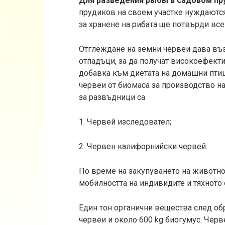
Для разведения рыбы в садовом пр
прудиков на своем участке нуждаются
за хранене на рибата ще потвърди все
Отглеждане на земни червеи дава въ
отпадъци, за да получат високоефекти
добавка към диетата на домашни пти
червеи от биомаса за производство н
за развъдници са
1. Червей изследовател;
2. Червен калифорнийски червей.
По време на закупуването на животн
мобилността на индивидите и тяхното
Един тон органични вещества след обр
червеи и около 600 kg биогумус. Чер