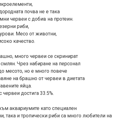
икроелементи,
дородната почва не е така
емни червеи с добив на протеин.
езерни риби,
 сурови. Месо от животни,
исоко качество.
ашно, много червеи се скринират
а смлян. Чрез набиране на персонал
о месото, но е много повече
вяне на брашно от червеи в диетата
тавените яйца.
с червеи достига 33.5%.
към аквариумите като специален
, така и тропически риби са много любители на