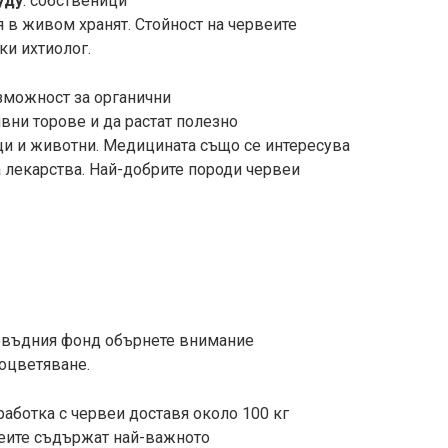
уду
. собственици
 в живом хранят. Стойност на червеите
ки ихтиолог.
зможност за органични
вни торове и да растат полезно
ци и животни. Медицината също се интересува
а лекарства. Най-добрите породи червеи
овъдния фонд обърнете внимание
 оцветяване.
аботка с червеи доставя около 100 кг
веите съдържат най-важното