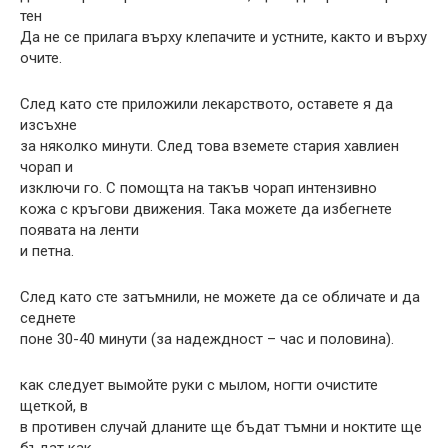
тен
Да не се прилага върху клепачите и устните, както и върху
очите.
След като сте приложили лекарството, оставете я да
изсъхне
за няколко минути. След това вземете стария хавлиен
чорап и
изключи го. С помощта на такъв чорап интензивно
кожа с кръгови движения. Така можете да избегнете
появата на ленти
и петна.
След като сте затъмнили, не можете да се обличате и да
седнете
поне 30-40 минути (за надеждност – час и половина).
как следует вымойте руки с мылом, ногти очистите
щеткой, в
в противен случай дланите ще бъдат тъмни и ноктите ще