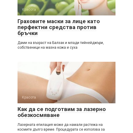
Красота
Граховите маски за лице като
перфектни средства против
бръчки
Дами на възраст на Балзак и млади тийнейджъри,
собственици на мазна кожа и суха
Красота
Как да се подготвим за лазерно
обезкосмяване
Лазерната епилация може да намали растежа на
космите дълго време. Процедурата се използва за