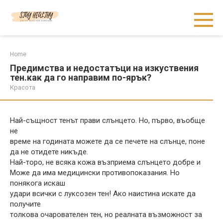
Skip
to
content
Home
Предимства и недостатъци на изкуствения
тен.как да го направим по-ярък?
Красота
Най-същност тенът прави слънцето. Но, първо, въобще
не
време на годината можете да се печете на слънце, поне
да не отидете никъде.
Най-торо, не всяка кожа възприема слънцето добре и
Може да има медицински противопоказания. Но
понякога искаш
удари всички с луксозен тен! Ако наистина искате да
получите
толкова очарователен тен, но реалната възможност за