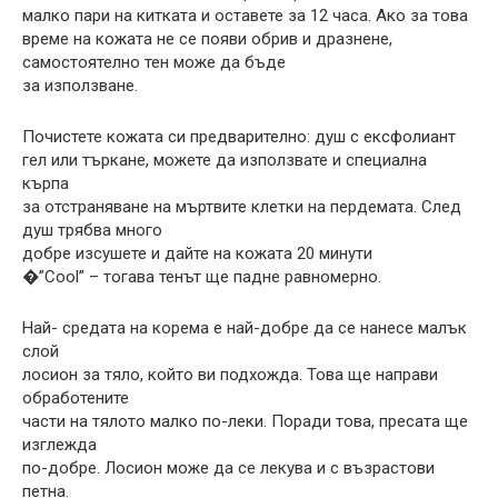
малко пари на китката и оставете за 12 часа. Ако за това
време на кожата не се появи обрив и дразнене,
самостоятелно тен може да бъде
за използване.
Почистете кожата си предварително: душ с ексфолиант
гел или търкане, можете да използвате и специална
кърпа
за отстраняване на мъртвите клетки на пердемата. След
душ трябва много
добре изсушете и дайте на кожата 20 минути
�”Cool” – тогава тенът ще падне равномерно.
Най- средата на корема е най-добре да се нанесе малък
слой
лосион за тяло, който ви подхожда. Това ще направи
обработените
части на тялото малко по-леки. Поради това, пресата ще
изглежда
по-добре. Лосион може да се лекува и с възрастови
петна.