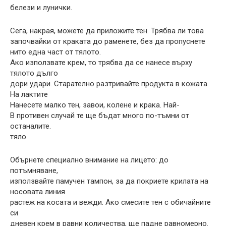
белези и лунички.
Сега, накрая, можете да приложите тен. Трябва ли това
започвайки от краката до раменете, без да пропуснете
нито една част от тялото.
Ако използвате крем, то трябва да се нанесе върху
тялото дълго
дори удари. Старателно разтривайте продукта в кожата.
На лактите
Нанесете малко тен, завои, колене и крака. Най-
В противен случай те ще бъдат много по-тъмни от
останалите.
тяло.
Обърнете специално внимание на лицето: до
потъмняване,
използвайте памучен тампон, за да покриете крилата на
носовата линия
растеж на косата и вежди. Ако смесите тен с обичайните
си
дневен крем в равни количества, ще падне равномерно.