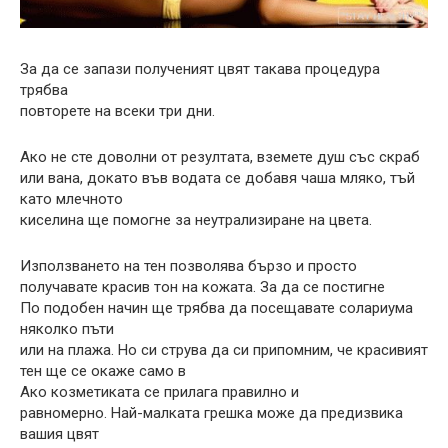
За да се запази полученият цвят такава процедура
трябва
повторете на всеки три дни.
Ако не сте доволни от резултата, вземете душ със скраб
или вана, докато във водата се добавя чаша мляко, тъй
като млечното
киселина ще помогне за неутрализиране на цвета.
Използването на тен позволява бързо и просто
получавате красив тон на кожата. За да се постигне
По подобен начин ще трябва да посещавате солариума
няколко пъти
или на плажа. Но си струва да си припомним, че красивият
тен ще се окаже само в
Ако козметиката се прилага правилно и
равномерно. Най-малката грешка може да предизвика
вашия цвят