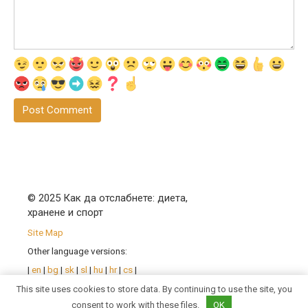
© 2025 Как да отслабнете: диета,
хранене и спорт
Site Map
Other language versions:
|
en
|
bg
|
sk
|
sl
|
hu
|
hr
|
cs
|
pl
|
ro
| |
sr
|
uk
|
fr
|
de
|
pt
|
This site uses cookies to store data. By continuing to use the site, you
es
|
it
|
consent to work with these files.
OK