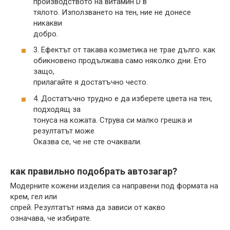
производството на витамин D в
тялото. Използването на тен, ние не донесе
никакви
добро.
3. Ефектът от такава козметика не трае дълго. как
обикновено продължава само няколко дни. Ето
защо,
прилагайте я достатъчно често.
4. Достатъчно трудно е да изберете цвета на тен,
подходящ за
тонуса на кожата. Струва си малко грешка и
резултатът може
Оказва се, че не сте очаквали.
как правильно подобрать автозагар?
Модерните кожени изделия са направени под формата на
крем, гел или
спрей. Резултатът няма да зависи от какво
означава, че избирате.