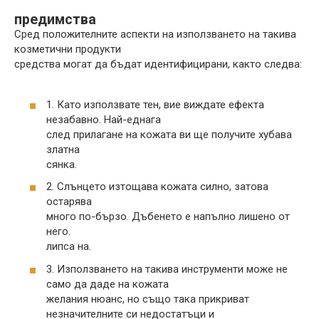
предимства
Сред положителните аспекти на използването на такива
козметични продукти
средства могат да бъдат идентифицирани, както следва:
1. Като използвате тен, вие виждате ефекта
незабавно. Най-еднага
след прилагане на кожата ви ще получите хубава
златна
сянка.
2. Слънцето изтощава кожата силно, затова
остарява
много по-бързо. Дъбенето е напълно лишено от
него.
липса на.
3. Използването на такива инструменти може не
само да даде на кожата
желания нюанс, но също така прикриват
незначителните си недостатъци и