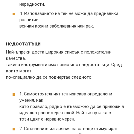
нередности.
4. Използването на тен не може да предизвика
развитие
всички кожни заболявания или рак.
недостатъци
Най-ъпреки доста широкия списък с положителни
качества,
такива инструменти имат списък от недостатъци. Сред
които могат
по-специално да се подчертае следното:
1. Самостоятелният тен изисква определени
умения. как
като правило, рядко е възможно да се приложи в
идеално равномерен слой. Най-ъв връзка с
този цвят е неравномерен.
2. Слънчевите изгаряния на слънце стимулират