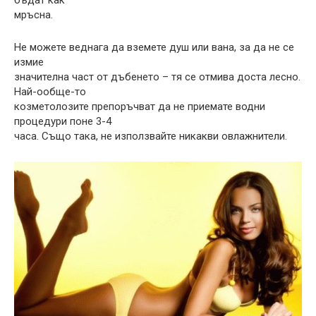
бъдат как
мръсна.
Не можете веднага да вземете душ или вана, за да не се
измие
значителна част от дъбенето – тя се отмива доста лесно.
Най-ообще-то
козметолозите препоръчват да не приемате водни
процедури поне 3-4
часа. Също така, не използвайте никакви овлажнители.