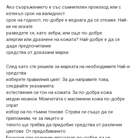
Ако съоръжението е със съмнителен произход или с
изтекъл срок на валидност
срок на годност, по-добре е веднага да се откаже. Най-
ие не искате
разведете се, като зебра, или още по-добре
алергии или дразнене на кожата? Най-добре е да се
даде предпочитание
средства от доказани марки.
След като сте решили за марката на необходимите Най-и
средства
изберете правилния цвят. За да направите това,
следвайте указанията.
естествения си тон на кожата. За по-добра кожа
медни нюанси. Момчетата с маслинени кожа по-добре
спрат
избор на по-тъмни тонове. Струва си също да си
припомним, че за лицето и
тялото ще трябва да придобие средства от различни
цветове. От придобиването
Бронзов или оранжев автозагар по-добре да се