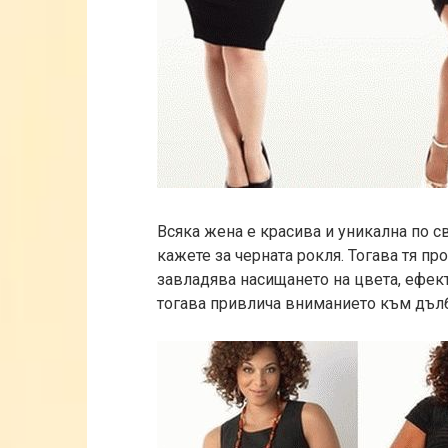
Всяка жена е красива и уникална по 
кажете за черната рокля. Тогава тя п
завладява насищането на цвета, ефек
тогава привлича вниманието към дълб