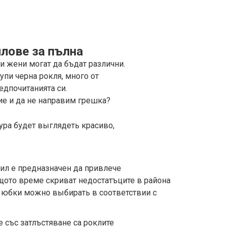
лове за пълна
ли жени могат да бъдат различни.
купи черна рокля, много от
редпочитанията си.
ие и да не направим грешка?
ура будет выглядеть красиво,
стил е предназначен да привлече
щото време скриват недостатъците в района
 юбки можно выбирать в соответствии с
 със затлъстяване са роклите