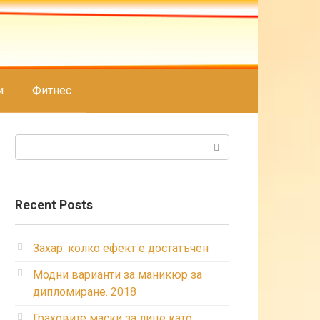
и
Фитнес
Search:
Recent Posts
Захар: колко ефект е достатъчен
Модни варианти за маникюр за
дипломиране. 2018
Граховите маски за лице като