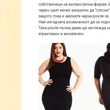
собственици на великолепни форми. И
черен цвят може визуално да “стесни
защото това е малката черна рокля з
Най-изгодната възможност да се подч
Тази рокля пълна дама ще изглежда не
атрактивен и желателен.