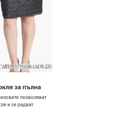
окля за пълна
стиловете позволяват
ля и се радват