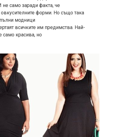
 не само заради факта, че
” овкусителните форми. Но също така
а пълни модници
ертаят всичките им предимства. Най-
 само красива, но