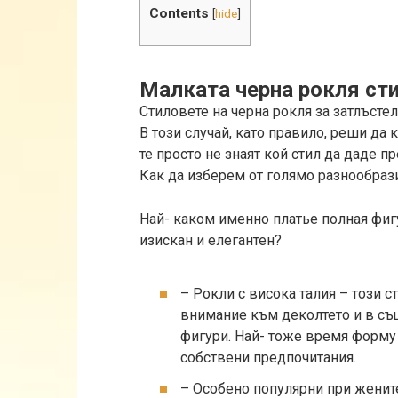
Contents
[
hide
]
Малката черна рокля сти
Стиловете на черна рокля за затлъсте
В този случай, като правило, реши да 
те просто не знаят кой стил да даде п
Как да изберем от голямо разнообраз
Най- каком именно платье полная фиг
изискан и елегантен?
– Рокли с висока талия – този 
внимание към деколтето и в съ
фигури. Най- тоже время форму
собствени предпочитания.
– Особено популярни при жените