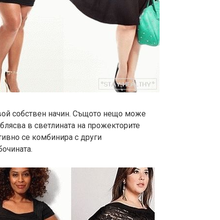
свой собствен начин. Същото нещо може
роблясва в светлината на прожекторите
тивно се комбинира с други
очината.