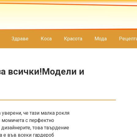
Здраве
Коса
Красота
Мода
Рецепт
за всички!Модели и
 уверени, че тази малка рокля
и момичета с перфектно
т дизайнерите, това твърдение
а е във всеки гардероб