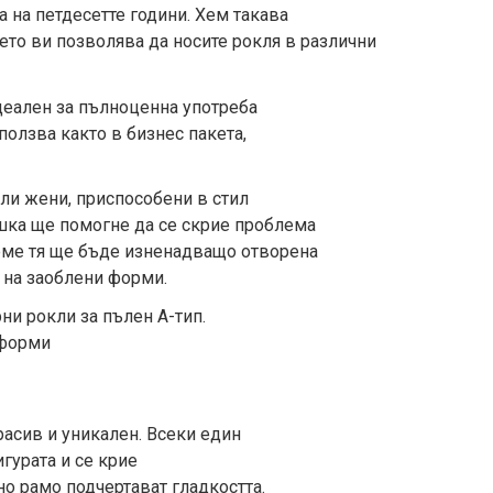
а на петдесетте години. Хем такава
оето ви позволява да носите рокля в различни
идеален за пълноценна употреба
ползва както в бизнес пакета,
ели жени, приспособени в стил
ишка ще помогне да се скрие проблема
реме тя ще бъде изненадващо отворена
 на заоблени форми.
ни рокли за пълен А-тип.
 форми
расив и уникален. Всеки един
гурата и се крие
но рамо подчертават гладкостта.