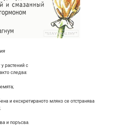
ния
у растений с
акто следва:
емята;
ъбена и екскретираното мляко се отстранява
;
ва и поръсва.