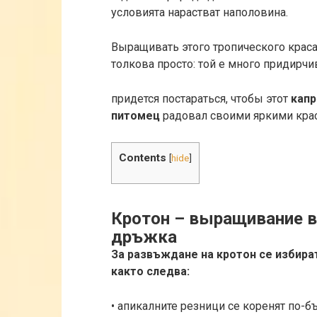
условията нарастват наполовина.
Выращивать этого тропического крас
толкова просто: той е много придирч
придется постараться, чтобы этот
кап
питомец
радовал своими яркими кра
Contents
[
hide
]
Кротон – выращивание в
дръжка
За развъждане на кротон се избира
както следва:
• апикалните резници се коренят по-б