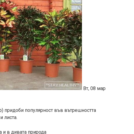
Вт, 08 мар
ф) придоби популярност във вътрешността
и листа.
а и в дивата природа