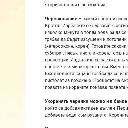
• хоризонтални оформления.
Черенкование
– самый простой спос
Кротон. Изрезките се нарязват с остъ
няколко минути в топла вода, за да с
трябва да бъдат изсушени и потопени
(хетерооксин, корен). Готовите саксии
субстрат: пясък, листа и корен, торф н
пропорции. Издънките се засаждат в з
поставете в мини-оранжерия. Вместо 
Ежедневното кацане трябва да се изл
пистолет за пръскане. Процесът на в
появата на корените показва появата 
Укоренять черенки можно и в банке
който се добавя активен въглен. Пери
добавете вода към рязането. Корените