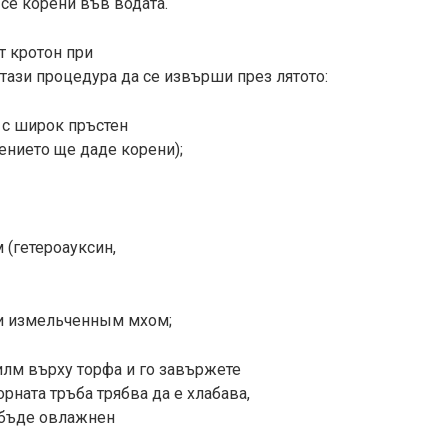
 се корени във водата.
 кротон при
 тази процедура да се извърши през лятото:
а с широк пръстен
тението ще даде корени);
 (гетероауксин,
ли измельченным мхом;
филм върху торфа и го завържете
орната тръба трябва да е хлабава,
а бъде овлажнен