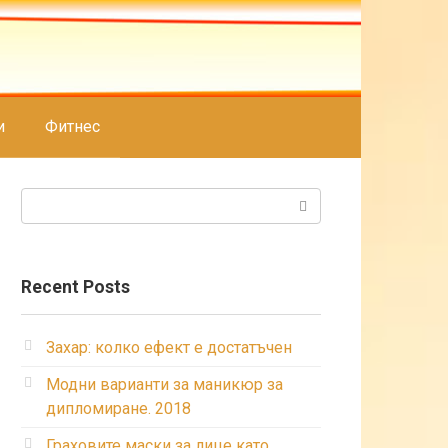
и
Фитнес
Search:
Recent Posts
Захар: колко ефект е достатъчен
Модни варианти за маникюр за
дипломиране. 2018
Граховите маски за лице като