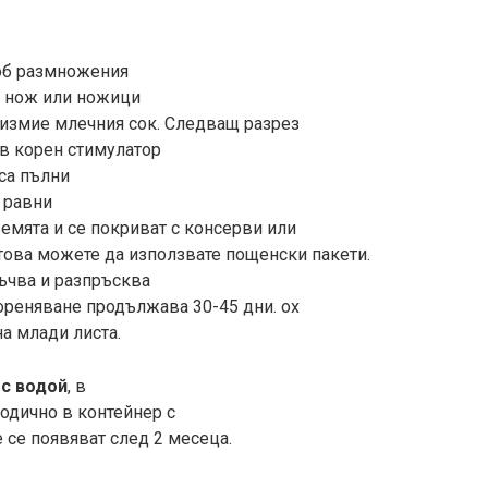
об размножения
р нож или ножици
е измие млечния сок. Следващ разрез
 в корен стимулатор
 са пълни
а равни
емята и се покриват с консерви или
това можете да използвате пощенски пакети.
ъчва и разпръсква
кореняване продължава 30-45 дни. ох
на млади листа.
 с водой
, в
одично в контейнер с
 се появяват след 2 месеца.