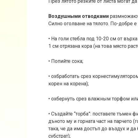
През лятото резките от листа могат да
Воздушными отводками
размножают
Силно оголване на тялото. По-добре е
• На голи стебла под 10-20 см от върх
1 см отрязана кора (на това място рас
• Попийте сока;
• охбработать срез корнестимулятором
корен на корена);
• охбернуть срез влажным торфом и
• Създайте “торба”: поставете тъмен 
дъното му и горната част на парчето (г
така, че да има достъп до въздух и д
субстрат);