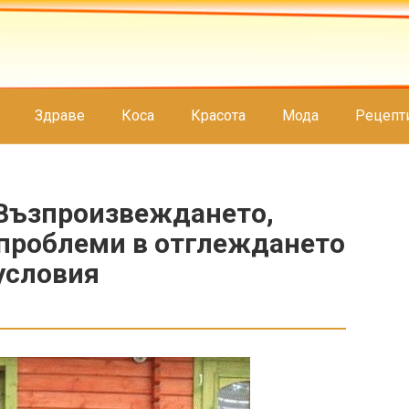
Здраве
Коса
Красота
Мода
Рецепт
.Възпроизвеждането,
 проблеми в отглеждането
условия