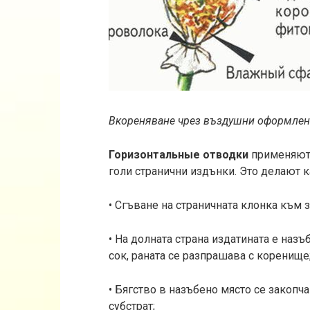
Вкореняване чрез въздушни оформле
Горизонтальные отводки
применяют 
голи странични издънки. Это делают к
• Сгъване на страничната клонка към з
• На долната страна издатината е наз
сок, раната се разпрашава с коренище
• Бягство в назъбено място се закопча
субстрат;