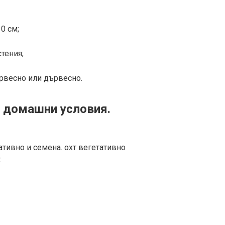
0 см;
стения;
ървесно или дървесно.
 домашни условия.
тивно и семена. охт вегетативно
: