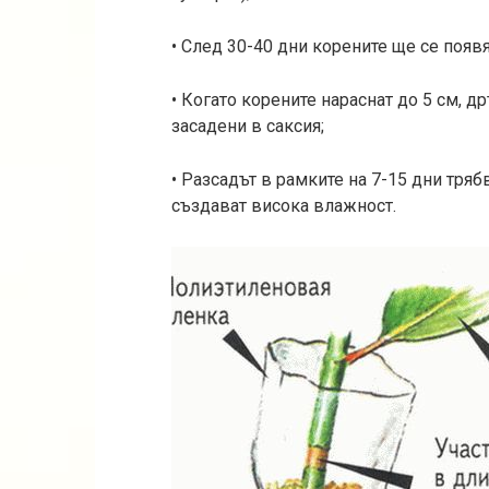
• След 30-40 дни корените ще се появя
• Когато корените нараснат до 5 см, д
засадени в саксия;
• Разсадът в рамките на 7-15 дни тряб
създават висока влажност.