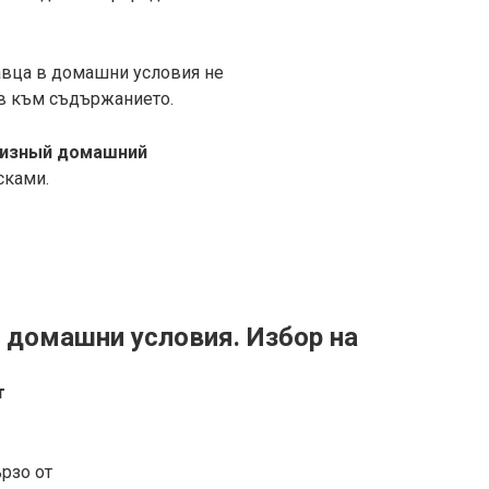
авца в домашни условия не
ив към съдържанието.
ризный домашний
сками.
 домашни условия. Избор на
т
ързо от