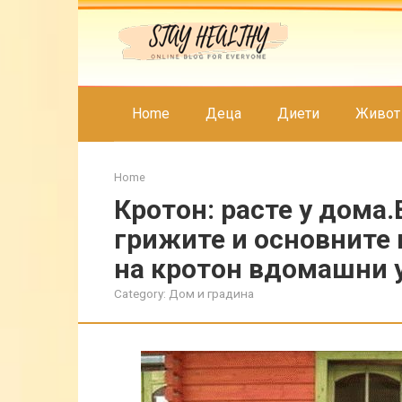
Skip
to
content
Home
Деца
Диети
Живот
Home
Кротон: расте у дома
грижите и основните
на кротон вдомашни 
Category:
Дом и градина