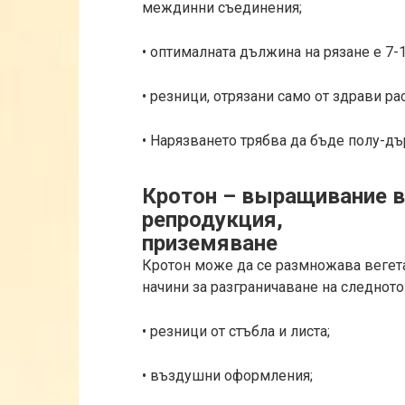
междинни съединения;
• оптималната дължина на рязане е 7-1
• резници, отрязани само от здрави ра
• Нарязването трябва да бъде полу-д
Кротон – выращивание в
репродукция,
приземяване
Кротон може да се размножава вегета
начини за разграничаване на следното
• резници от стъбла и листа;
• въздушни оформления;