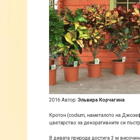
2016 Автор:
Эльвира Корчагина
Кротон (codium, наметалото на Джозе
цветарство за декоративните си пъстр
В дивата природа достига 3 м височин