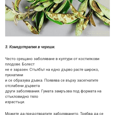
3. Комедотерапия в череши.
Често срещано заболяване в култури от костилкови
плодове. Болест
не е заразен. Стълбът на едно дърво расте широко,
пукнатини
и се образува дъвка. Появява се върху засегнатите
отслабени дървета
други заболявания. Гумата замръзва под формата на
стъкловидно тяло
израстъци.
Можете да предотвратите заболяването. Трябва да се