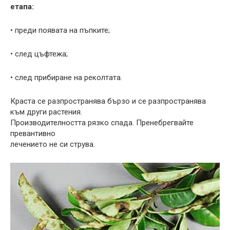
етапа:
• преди появата на пъпките;
• след цъфтежа;
• след прибиране на реколтата.
Краста се разпространява бързо и се разпространява
към други растения.
Производителността рязко спада. Пренебрегвайте
превантивно
лечението не си струва.