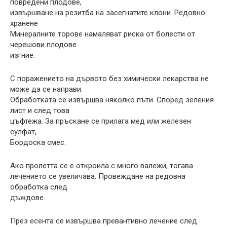
повредени плодове,
извършване на резитба на засегнатите клони. Редовно
хранене
Минералните торове намаляват риска от болести от
черешови плодове
изгние.
С поражението на дървото без химически лекарства не
може да се направи.
Обработката се извършва няколко пъти. Според зеления
лист и след това
цъфтежа. За пръскане се прилага мед или железен
сулфат,
Бордоска смес.
Ако пролетта се е откроила с много валежи, тогава
лечението се увеличава. Провеждане на редовна
обработка след
дъждове.
През есента се извършва превантивно лечение след