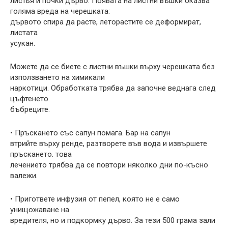
листья и почки дърво. Появата на листни въшки оказва
голяма вреда на черешката:
дървото спира да расте, леторастите се деформират,
листата
усукан.
Можете да се биете с листни въшки върху черешката без
използването на химикали
наркотици. Обработката трябва да започне веднага след
цъфтенето.
бъбреците.
• Пръскането със сапун помага. Бар на сапун
втрийте върху ренде, разтворете във вода и извършете
пръскането. това
лечението трябва да се повтори няколко дни по-късно
валежи.
• Пригответе инфузия от пепел, която не е само
унищожаване на
вредителя, но и подкормку дърво. За тези 500 грама зали