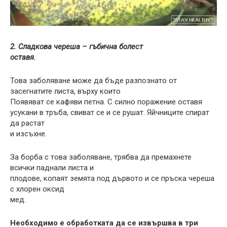
2. Сладкова череша – гъбична болест
оставя.
Това заболяване може да бъде разпознато от
засегнатите листа, върху които
Появяват се кафяви петна. С силно поражение оставя
усукани в тръба, свиват се и се рушат. Яйчниците спират
да растат
и изсъхне.
За борба с това заболяване, трябва да премахнете
всички паднали листа и
плодове, копаят земята под дървото и се пръска череша
с хлорен оксид
мед.
Необходимо е обработката да се извършва в три