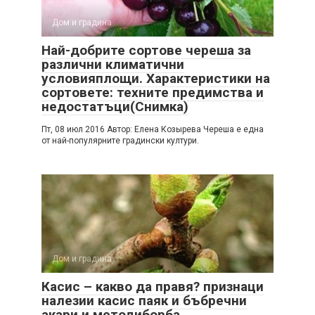
Дом и градина
Най-добрите сортове череша за
различни климатични
условияплощи. Характеристики на
сортовете: техните предимства и
недостатъци(Снимка)
Пт, 08 июл 2016 Автор: Елена Козырева Череша е една
от най-популярните градински култури.
Дом и градина
Касис – какво да правя? признаци
налезии касис паяк и бъбречни
акари и методиборба