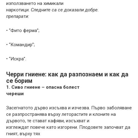
използването на химикали
наркотици.
Следните са се доказали добре.
препарати:
• “Фито ферма”;
• “Командир”;
• “Искра”.
Черри гниене: как да разпознаем и как да
се борим
1. Сиво гниене – опасна болест
череши
Засегнатото дърво изсъхва и изчезва. Първо заболяване
се разпространява върху леторастите и клоните на
дървото, те стават кафяви, изсъхват и
изглеждат повече като изгорени. Плодовете започват да
гният, върху тях