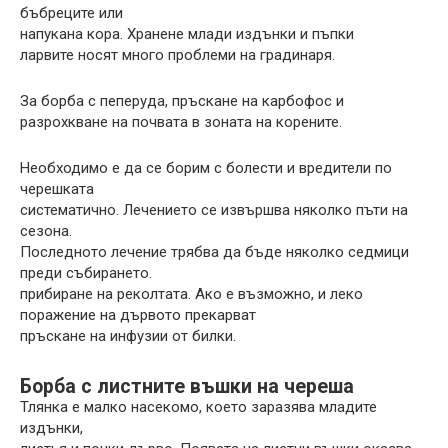
бъбреците или
напукана кора. Хранене млади издънки и пъпки
ларвите носят много проблеми на градинаря.
За борба с пеперуда, пръскане на карбофос и
разрохкване на почвата в зоната на корените.
Необходимо е да се борим с болести и вредители по
черешката
систематично. Лечението се извършва няколко пъти на
сезона.
Последното лечение трябва да бъде няколко седмици
преди събирането.
прибиране на реколтата. Ако е възможно, и леко
поражение на дървото прекарват
пръскане на инфузии от билки.
Борба с листните въшки на череша
Тлянка е малко насекомо, което заразява младите
издънки,