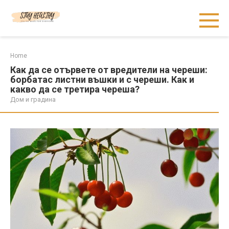
Skip
to
content
Home
Как да се отървете от вредители на череши:
борбатас листни въшки и с череши. Как и
какво да се третира череша?
Дом и градина