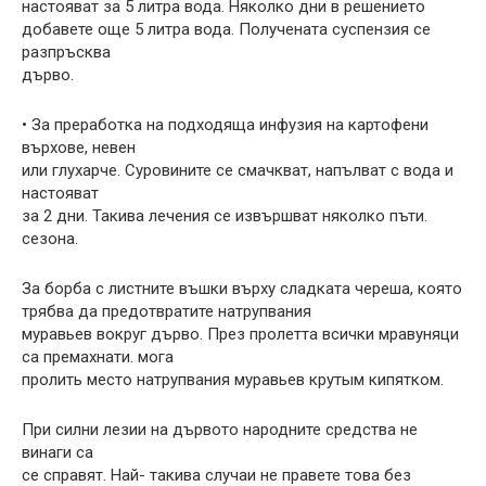
настояват за 5 литра вода. Няколко дни в решението
добавете още 5 литра вода. Получената суспензия се
разпръсква
дърво.
• За преработка на подходяща инфузия на картофени
върхове, невен
или глухарче. Суровините се смачкват, напълват с вода и
настояват
за 2 дни. Такива лечения се извършват няколко пъти.
сезона.
За борба с листните въшки върху сладката череша, която
трябва да предотвратите натрупвания
муравьев вокруг дърво. През пролетта всички мравуняци
са премахнати. мога
пролить место натрупвания муравьев крутым кипятком.
При силни лезии на дървото народните средства не
винаги са
се справят. Най- такива случаи не правете това без