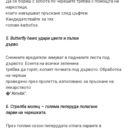
Да се ​​бориш с хобота по черешите трябва с помощта на
наркотици,
които извършват пръскане след цъфтеж.
Кандидатствайте за тях
голове karbofos.
5. Butterfly haws удари цветя и пъпки
дърво.
Снежните вредители зимуват в падналите листа под
дървото. Есента на всички зеленина
трябва да горят, копаят почвата под дървото. Обработка
на череши
проведено през пролетта, използвано за пръскане на
лекарството
�”Aktellik”.
6. Стрелба молец – голяма пеперуда полагане
ларви на черешката.
През топлия сезон пеперудата отлага ларвите в