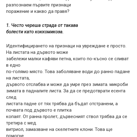
разпознаем първите признаци
поражение и какво да правя?
1. Често череша страда от такава
болести като коккомикоза.
Идентифицирането на признаци на увреждане е просто.
На листата на дървото може
забележи малки кафяви петна, които по-късно се сливат
в едно
по-голямо място. Това заболяване води до ранно падане
на листата,
дървото отслабва и може да умре през зимата. микроби
зимата в падналите листа. За да се предотврати есента
след
листата падне от тях трябва да бъдат отстранени, а
почвата под дървото е плитка
копаят. От ранна пролет, дървесният ствол трябва да се
третира с мед.
витриол, замазване на скелетните клони. Това ще
помогне