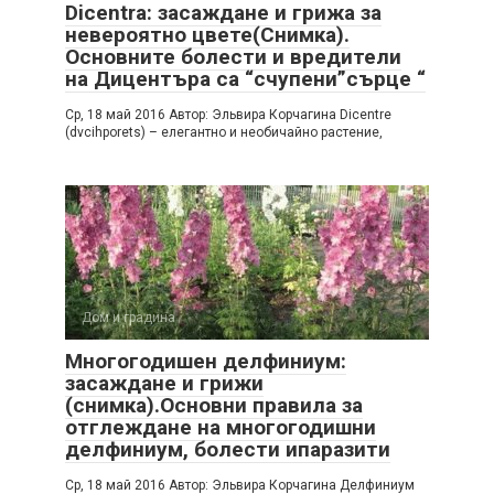
Dicentra: засаждане и грижа за
невероятно цвете(Снимка).
Основните болести и вредители
на Дицентъра са “счупени”сърце “
Ср, 18 май 2016 Автор: Эльвира Корчагина Dicentre
(dvcihporets) – елегантно и необичайно растение,
Дом и градина
Многогодишен делфиниум:
засаждане и грижи
(снимка).Основни правила за
отглеждане на многогодишни
делфиниум, болести ипаразити
Ср, 18 май 2016 Автор: Эльвира Корчагина Делфиниум