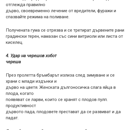
отглежда правилно
дърво, своевременно лечение от вредители, фуражи и
спазвайте режима на поливане.
Получената гума се отрязва и се третират дървените рани
градински терен, намазан със сини витриоли или листа от
киселец.
4. Удар на черешов хобот
череша
През пролетта бръмбарът излиза след зимуване и се
храни с млади издънки и
дърво на цветя. Женската дългоносичка слага яйца в
плода, когато
появяват се ларви, които се хранят с плодов пулп.
продуктивност
дървото пада, плодовете престават да се развиват и да
падат.