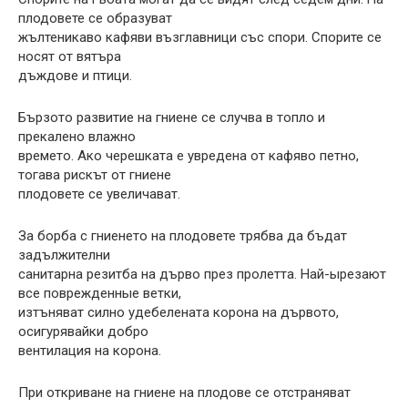
плодовете се образуват
жълтеникаво кафяви възглавници със спори. Спорите се
носят от вятъра
дъждове и птици.
Бързото развитие на гниене се случва в топло и
прекалено влажно
времето. Ако черешката е увредена от кафяво петно,
тогава рискът от гниене
плодовете се увеличават.
За борба с гниенето на плодовете трябва да бъдат
задължителни
санитарна резитба на дърво през пролетта. Най-ырезают
все поврежденные ветки,
изтъняват силно удебелената корона на дървото,
осигурявайки добро
вентилация на корона.
При откриване на гниене на плодове се отстраняват