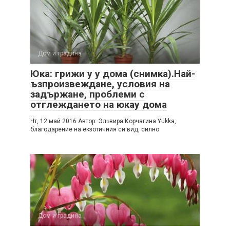
Дом и градина
Юка: грижи у у дома (снимка).Най-
ъзпроизвеждане, условия на
задържане, проблеми с
отглеждането на юкау дома
Чт, 12 май 2016 Автор: Эльвира Корчагина Yukka,
благодарение на екзотичния си вид, силно
Дом и градина