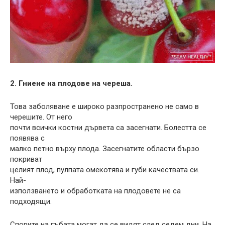
2. Гниене на плодове на череша.
Това заболяване е широко разпространено не само в
черешите. От него
почти всички костни дървета са засегнати. Болестта се
появява с
малко петно ​​върху плода. Засегнатите области бързо
покриват
целият плод, пулпата омекотява и губи качествата си.
Най-
използването и обработката на плодовете не са
подходящи.
Спорите на гъбата могат да се видят след седем дни. На