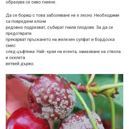
образува се сиво гниене.
Да се ​​бориш с това заболяване не е лесно. Необходими
са повредени клони
редовно подрязват, събират гнили плодове. За да се
предотврати
прекарват пръскането на железен сулфат и бордоска
смес
след цъфтежа. Най- края на есента, замазване на ствола
и скелета
ветвей дърво.