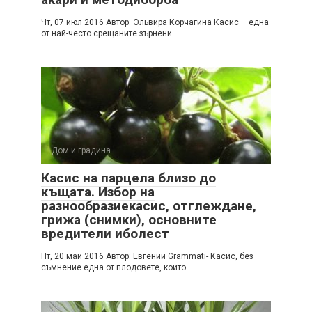
Чт, 07 июл 2016 Автор: Эльвира Корчагина Касис – една
от най-често срещаните зърнени
Дом и градина
Касис на парцела близо до
къщата. Избор на
разнообразиекасис, отглеждане,
грижа (снимки), основните
вредители иболест
Пт, 20 май 2016 Автор: Евгений Grammati- Касис, без
съмнение една от плодовете, които