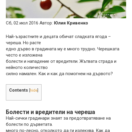
Сб, 02 июл 2016 Автор:
Юлия Кривенко
Най-ъзрастните и децата обичат сладката ягода –
череша. Но расте
едно дърво в градината му е много трудно. Черешката
често е изложена
болести и нападение от вредители. Жътвата страда и
нейното количество
силно намален. Как и как да помогнем на дървото?
Contents
[
hide
]
Болести и вредители на череша
Най-сички градинари знаят за предотвратяване на
болести по дърветата.
много по-лесно, отколкото да ги излекува. Как да