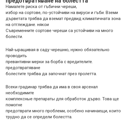
предотвратяване на болестта
Намалете риска от гъбични череши,
избор на сортове, по-устойчиви на вируси и гъби. Вземи
дърветата трябва да вземат предвид климатичната зона
на отглеждане. някои
Съвременните сортове череши са устойчиви на много
болести.
Най-ыращивая в саду черешню, нужно обязательно
проводить
превантивни мерки за борба с вредителите.
предотвратяване
болестите трябва да започнат през пролетта.
Всеки градинар трябва да има в своя арсенал
необходимите
комплексные препараты для обработок дърво. Това ще
помогне
предотврати много проблеми, особено начинаещи, които
трудно да се определи болестта.