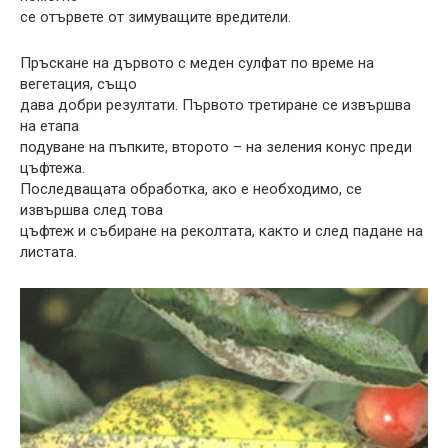
се отървете от зимуващите вредители.
Пръскане на дървото с меден сулфат по време на
вегетация, също
дава добри резултати. Първото третиране се извършва
на етапа
подуване на пъпките, второто – на зеления конус преди
цъфтежа.
Последващата обработка, ако е необходимо, се
извършва след това
цъфтеж и събиране на реколтата, както и след падане на
листата.