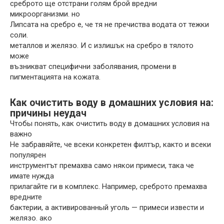
среброто ще отстрани голям брой вредни
микроорганизми. но
Липсата на сребро е, че тя не пречиства водата от тежки
соли.
металлов и желязо. И с излишък на сребро в тялото
може
възникват специфични заболявания, промени в
пигментацията на кожата.
Как очистить воду в домашних условия на:
причины неудач
Чтобы понять, как очистить воду в домашних условия на
важно
Не забравяйте, че всеки конкретен филтър, както и всеки
популярен
инструментът премахва само някои примеси, така че
имате нужда
прилагайте ги в комплекс. Например, среброто премахва
вредните
бактерии, а активированный уголь — примеси извести и
желязо. ако