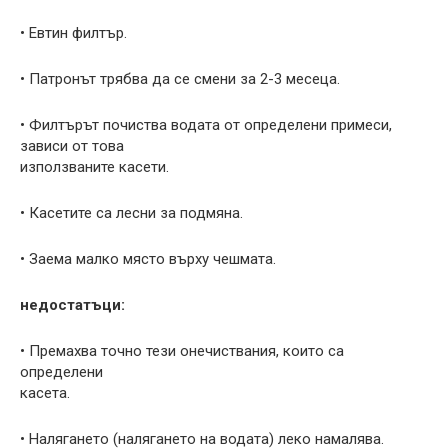
• Евтин филтър.
• Патронът трябва да се смени за 2-3 месеца.
• Филтърът почиства водата от определени примеси,
зависи от това
използваните касети.
• Касетите са лесни за подмяна.
• Заема малко място върху чешмата.
недостатъци:
• Премахва точно тези онечиствания, които са
определени
касета.
• Налягането (налягането на водата) леко намалява.