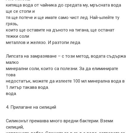
кипяща вода от чайника до средата му, мръсната вода
ще се стопи и
тя ще потече и ще имате само чист лед. Най-ылейте ту
грязь,
които ще оставите на дъното на тигана, ще останат
тежки соли
металлов и желязо. И разтопи леда.
Липсата на замразяване – с този метод, водата съдържа
малко
минерални соли, които са полезни. За да елиминирате
това
недостатък, можете да излеете 100 мл минерална вода в
1 литър такава вода.
вода.
4. Прилагане на силиций
Силиконът премахва много вредни бактерии. Вземи
силиций,