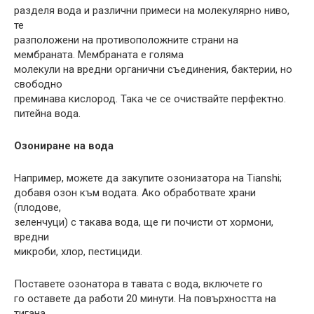
разделя вода и различни примеси на молекулярно ниво,
те
разположени на противоположните страни на
мембраната. Мембраната е голяма
молекули на вредни органични съединения, бактерии, но
свободно
преминава кислород. Така че се очиствайте перфектно.
питейна вода.
Озониране на вода
Например, можете да закупите озонизатора на Tianshi;
добавя озон към водата. Ако обработвате храни
(плодове,
зеленчуци) с такава вода, ще ги почисти от хормони,
вредни
микроби, хлор, пестициди.
Поставете озонатора в тавата с вода, включете го
го оставете да работи 20 минути. На повърхността на
тигана