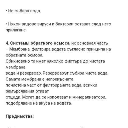
• Не събира вода.
• Някои видове вируси и бактерии остават след него
прилагане.
4.
Системы обратного осмоса
, их основная часть
– Мембрана, филтрира водата съгласно принципа на
обратната осмоза.
Обикновено те имат няколко филтъра до чистата
мембрана
вода и резервоар. Резервоарът събира чиста вода.
Самата мембрана е непрекъсната
почистена част от филтрираната вода, всички
замърсявания отиват
отцеди. Могат да се използват и минерализатори.
подобряване на вкуса на водата.
Предимства: