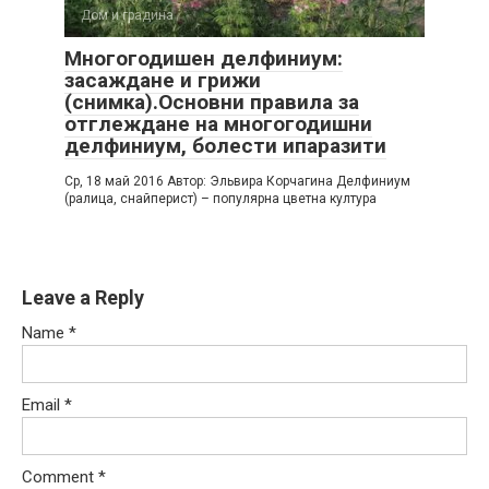
Дом и градина
Многогодишен делфиниум:
засаждане и грижи
(снимка).Основни правила за
отглеждане на многогодишни
делфиниум, болести ипаразити
Ср, 18 май 2016 Автор: Эльвира Корчагина Делфиниум
(ралица, снайперист) – популярна цветна култура
Leave a Reply
Name
*
Email
*
Comment
*