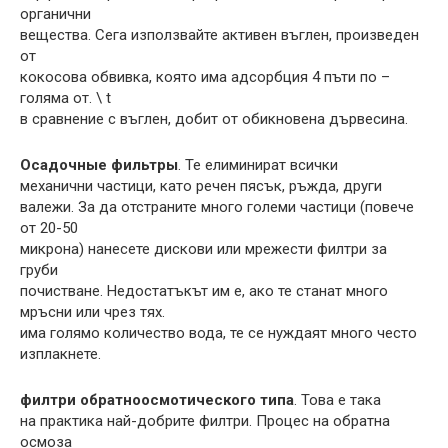
органични
вещества. Сега използвайте активен въглен, произведен
от
кокосова обвивка, която има адсорбция 4 пъти по –
голяма от. \ t
в сравнение с въглен, добит от обикновена дървесина.
Осадочные фильтры
. Те елиминират всички
механични частици, като речен пясък, ръжда, други
валежи. За да отстраните много големи частици (повече
от 20-50
микрона) нанесете дискови или мрежести филтри за
груби
почистване. Недостатъкът им е, ако те станат много
мръсни или чрез тях.
има голямо количество вода, те се нуждаят много често
изплакнете.
филтри обратноосмотического типа
. Това е така
на практика най-добрите филтри. Процес на обратна
осмоза