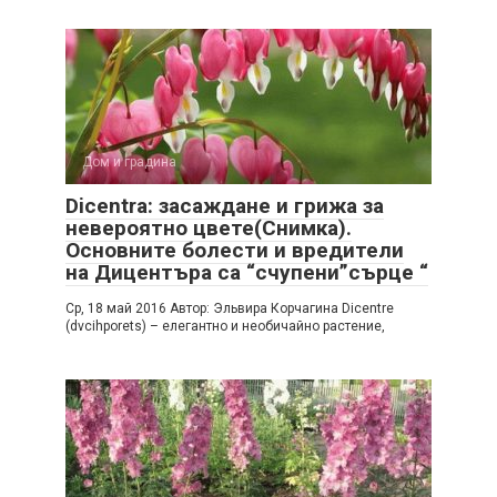
Дом и градина
Dicentra: засаждане и грижа за
невероятно цвете(Снимка).
Основните болести и вредители
на Дицентъра са “счупени”сърце “
Ср, 18 май 2016 Автор: Эльвира Корчагина Dicentre
(dvcihporets) – елегантно и необичайно растение,