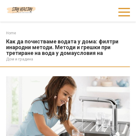
Skip
to
content
Home
Как да почистваме водата у дома: филтри
инародни методи. Методи и грешки при
третиране на вода у домаусловия на
Дом и градина