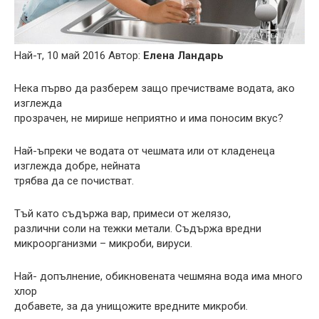
Най-т, 10 май 2016 Автор:
Елена Ландарь
Нека първо да разберем защо пречистваме водата, ако
изглежда
прозрачен, не мирише неприятно и има поносим вкус?
Най-ъпреки че водата от чешмата или от кладенеца
изглежда добре, нейната
трябва да се почистват.
Тъй като съдържа вар, примеси от желязо,
различни соли на тежки метали. Съдържа вредни
микроорганизми – микроби, вируси.
Най- допълнение, обикновената чешмяна вода има много
хлор
добавете, за да унищожите вредните микроби.