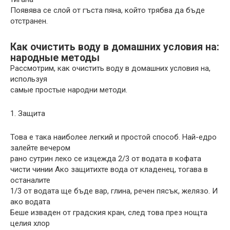
Появява се слой от гъста пяна, който трябва да бъде
отстранен.
Как очистить воду в домашних условия на:
народные методы
Рассмотрим, как очистить воду в домашних условия на,
используя
самые простые народни методи.
1. Защита
Това е така наиболее легкий и простой способ. Най-едро
залейте вечером
рано сутрин леко се изцежда 2/3 от водата в кофата
чисти чинии Ако защитихте вода от кладенец, тогава в
останалите
1/3 от водата ще бъде вар, глина, речен пясък, желязо. И
ако водата
Беше изваден от градския кран, след това през нощта
целия хлор