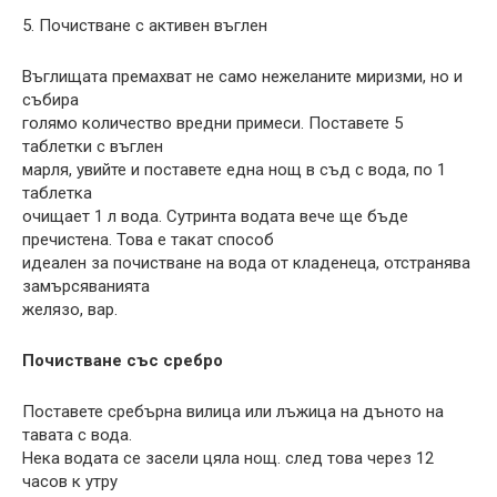
5. Почистване с активен въглен
Въглищата премахват не само нежеланите миризми, но и
събира
голямо количество вредни примеси. Поставете 5
таблетки с въглен
марля, увийте и поставете една нощ в съд с вода, по 1
таблетка
очищает 1 л вода. Сутринта водата вече ще бъде
пречистена. Това е такат способ
идеален за почистване на вода от кладенеца, отстранява
замърсяванията
желязо, вар.
Почистване със сребро
Поставете сребърна вилица или лъжица на дъното на
тавата с вода.
Нека водата се засели цяла нощ. след това через 12
часов к утру