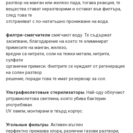
разтвор на манган или желязо пада, тогава реакция, те
вещества стават неразтворими и остават във филтъра,
след това те
отстраняват с по-нататъшно проникване на вода.
филтри-смягчители
смягчают воду. Те съдържат
засипване, благодарение на което те елиминират
примесите на манган, желязо,
вредни са нитрати, соли на тежки метали, нитрити,
сулфати
органични примеси. Филтрите се нуждаят от регенерация
на солен разтвор
решение, поради това те имат резервоар за сол.
Ультрафиолетовые стерилизаторы
. Най-оду облучают
ултравиолетова светлина, която убива бактерии.
употребяван
UV лампи, монтирани в твърд корпус.
Угольные фильтры
. Активен въглен
перфектно премахва хлора, различни газови разтвори,