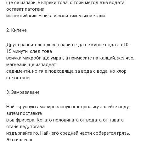
ще се изпари. Въпреки това, с този метод във водата
остават патогени
инфекций кишечника и соли тяжелых метали.
2. Кипене
Друг сравнително лесен начин е да се кипне вода за 10-
15 минути. след това
всички микроби ще умрат, а примесите на калций, желязо,
магнезий ще изпаднат
седименти. но тя е подходяща за вода с вода. но хлор
ще остане.
3. Замразяване
Най- крупную эмалированную кастрюльку залейте воду,
затем поставьте
във фризера. Когато половината от водата от тавата
стане лед, тогава
издърпайте го. Най- его средней части соберется грязь.
Ако излееш