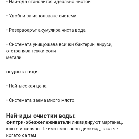
• Най-ода становится идеально чистой.
• Удобни за използване системи.
• Резервоарът акумулира чиста вода.
• Системата унищожава всички бактерии, вируси,
отстранява тежки соли
метали.
недостатъци:
• Най-ысокая цена
• Системата заема много място.
Най-иды очистки воды:
филтри-обезжележиватели
ликвидируют марганец,
както и желязо. Те имат манганов диоксид, така че
когато са там