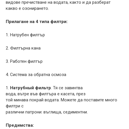
видове пречистване на водата, както и да разберат
какво е озонирането.
Прилагане на 4 типа филтри:
1. Натрубен филтър
2. Филтърна кана
3. Работен филтър
4. Система за обратна осмоза
1.
Натрубный фильтр
. Тя се завинтва
вода, вътре във филтъра е касета, през
той минава покрай водата. Можете да поставите много
филтри с
различни патрони: въглища, седиментни.
Предимства: