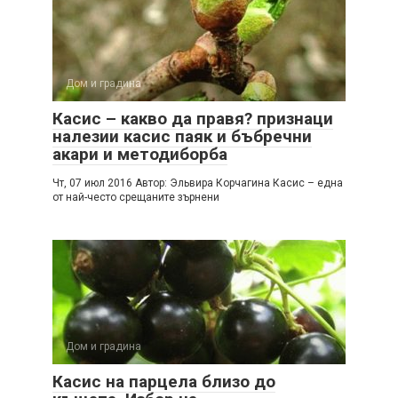
Дом и градина
Касис – какво да правя? признаци
налезии касис паяк и бъбречни
акари и методиборба
Чт, 07 июл 2016 Автор: Эльвира Корчагина Касис – една
от най-често срещаните зърнени
Дом и градина
Касис на парцела близо до