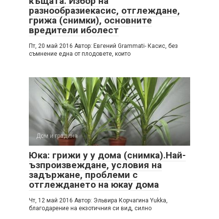
къщата. Избор на
разнообразиекасис, отглеждане,
грижа (снимки), основните
вредители иболест
Пт, 20 май 2016 Автор: Евгений Grammati- Касис, без
съмнение една от плодовете, които
Дом и градина
Юка: грижи у у дома (снимка).Най-
ъзпроизвеждане, условия на
задържане, проблеми с
отглеждането на юкау дома
Чт, 12 май 2016 Автор: Эльвира Корчагина Yukka,
благодарение на екзотичния си вид, силно