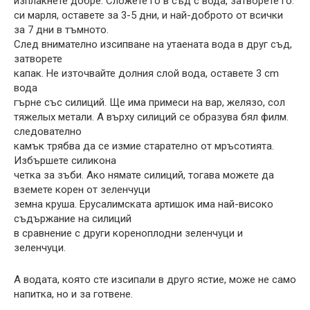
изплакнете добре. Сложете го в съд с вода, затворете го.
си марля, оставете за 3-5 дни, и най-доброто от всички
за 7 дни в тъмното.
След внимателно изсипване на утаената вода в друг съд,
затворете
капак. Не източвайте долния слой вода, оставете 3 cm
вода
гърне със силиций. Ще има примеси на вар, желязо, сол
тяжелых метали. А върху силиций се образува бял филм.
следователно
камък трябва да се измие старателно от мръсотията.
Избършете силикона
четка за зъби. Ако нямате силиций, тогава можете да
вземете корен от зеленчуци
земна круша. Ерусалимската артишок има най-високо
съдържание на силиций
в сравнение с други кореноплодни зеленчуци и
зеленчуци.
А водата, която сте изсипали в друго ястие, може не само
напитка, но и за готвене.