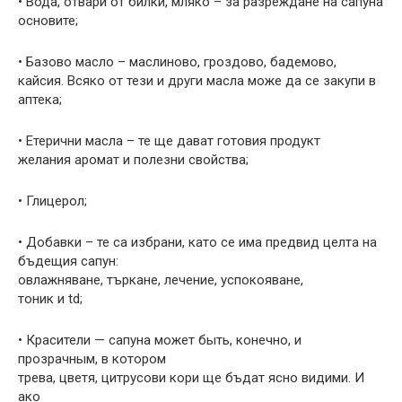
• Вода, отвари от билки, мляко – за разреждане на сапуна
основите;
• Базово масло – маслиново, гроздово, бадемово,
кайсия. Всяко от тези и други масла може да се закупи в
аптека;
• Етерични масла – те ще дават готовия продукт
желания аромат и полезни свойства;
• Глицерол;
• Добавки – те са избрани, като се има предвид целта на
бъдещия сапун:
овлажняване, търкане, лечение, успокояване,
тоник и td;
• Красители — сапуна может быть, конечно, и
прозрачным, в котором
трева, цветя, цитрусови кори ще бъдат ясно видими. И
ако