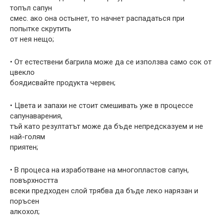
топъл сапун
смес. ако она остынет, то начнет распадаться при
попытке скрутить
от нея нещо;
• От естествени багрила може да се използва само сок от
цвекло
боядисвайте продукта червен;
• Цвета и запахи не стоит смешивать уже в процессе
сапунаварения,
тъй като резултатът може да бъде непредсказуем и не
най-голям
приятен;
• В процеса на изработване на многопластов сапун,
повърхността
всеки предходен слой трябва да бъде леко нарязан и
поръсен
алкохол;