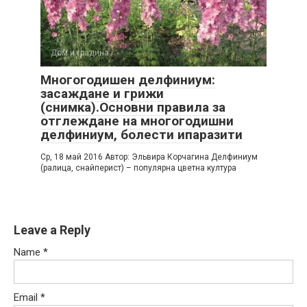
Дом и градина
Многогодишен делфиниум:
засаждане и грижи
(снимка).Основни правила за
отглеждане на многогодишни
делфиниум, болести ипаразити
Ср, 18 май 2016 Автор: Эльвира Корчагина Делфиниум
(ралица, снайперист) – популярна цветна култура
Leave a Reply
Name
*
Email
*