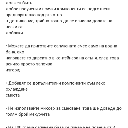
должен быть
добре проучени и всички компоненти са подготвени
предварително под ръка. но
в допълнение, трябва точно да се изчисли дозата на
всеки от
добавки:
• Можете да приготвите сапунената смес само на водна
баня. ако
направете го директно в контейнера на огъня, след това
всичко просто започва
изгори;
• Добавят се допълнителни компоненти към леко
охлаждане.
сместа;
• Не използвайте миксер за смесване, това ще доведе до
голям брой мехурчета;
• На 100 грама сапунена база се приема не повече от 3