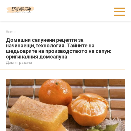
Skip
to
content
Home
Домашни сапунени рецепти за
начинаещи,технология. Тайните на
шедьоврите на производството на сапун:
оригиналния домсапуна
Дом и градина