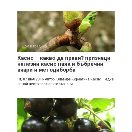
Дом и градина
Касис – какво да правя? признаци
налезии касис паяк и бъбречни
акари и методиборба
Чт, 07 июл 2016 Автор: Эльвира Корчагина Касис – една
от най-често срещаните зърнени