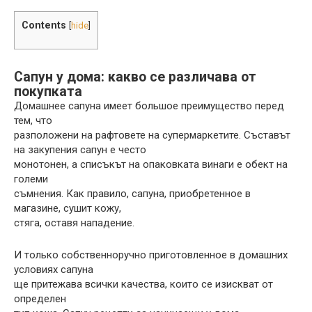
Contents
[
hide
]
Сапун у дома: какво се различава от
покупката
Домашнее сапуна имеет большое преимущество перед
тем, что
разположени на рафтовете на супермаркетите. Съставът
на закупения сапун е често
монотонен, а списъкът на опаковката винаги е обект на
големи
съмнения. Как правило, сапуна, приобретенное в
магазине, сушит кожу,
стяга, оставя нападение.
И только собственноручно приготовленное в домашних
условиях сапуна
ще притежава всички качества, които се изискват от
определен