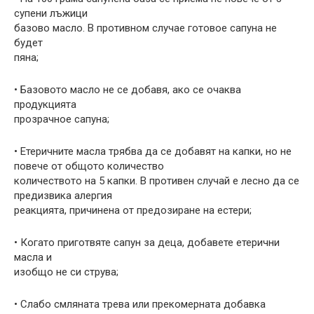
супени лъжици
базово масло. В противном случае готовое сапуна не
будет
пяна;
• Базовото масло не се добавя, ако се очаква
продукцията
прозрачное сапуна;
• Етеричните масла трябва да се добавят на капки, но не
повече от общото количество
количеството на 5 капки. В противен случай е лесно да се
предизвика алергия
реакцията, причинена от предозиране на естери;
• Когато приготвяте сапун за деца, добавете етерични
масла и
изобщо не си струва;
• Слабо смляната трева или прекомерната добавка