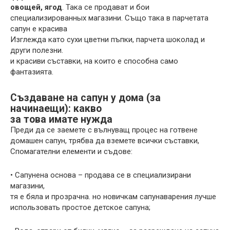
овощей, ягод
. Така се продават и бои
специализированных магазини. Също така в парчетата
сапун е красива
Изглежда като сухи цветни пъпки, парчета шоколад и
други полезни.
и красиви съставки, на които е способна само
фантазията.
Създаване на сапун у дома (за
начинаещи): какво
за това имате нужда
Преди да се заемете с вълнуващ процес на готвене
домашен сапун, трябва да вземете всички съставки,
Спомагателни елементи и съдове:
• Сапунена основа – продава се в специализирани
магазини,
тя е бяла и прозрачна. но новичкам сапунаварения лучше
использовать простое детское сапуна;