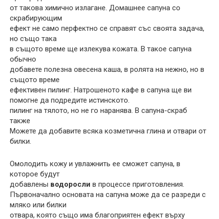
от такова химично излагане. Домашнее сапуна со
скрабирующим
ефект не само перфектно се справят със своята задача,
но също така
в същото време ще излекува кожата. В такое сапуна
обычно
добавете полезна овесена каша, в ролята на нежно, но в
същото време
ефективен пилинг. Натрошеното кафе в сапуна ще ви
помогне да подредите истинското.
пилинг на тялото, но не го наранява. В сапуна-скраб
также
Можете да добавите всяка козметична глина и отвари от
билки.
Омолодить кожу и увлажнить ее сможет сапуна, в
которое будут
добавлены
водоросли
в процессе приготовления.
Първоначално основата на сапуна може да се разреди с
мляко или билки
отвара, която също има благоприятен ефект върху