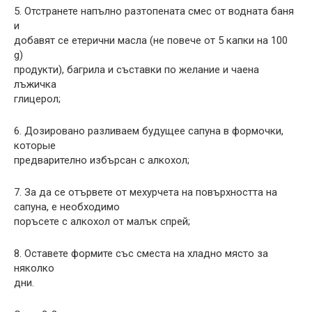
5. Отстранете напълно разтопената смес от водната баня
и
добавят се етерични масла (не повече от 5 капки на 100
g)
продукти), багрила и съставки по желание и чаена
лъжичка
глицерол;
6. Дозировано разливаем будущее сапуна в формочки,
которые
предварително избърсан с алкохол;
7. За да се отървете от мехурчета на повърхността на
сапуна, е необходимо
поръсете с алкохол от малък спрей;
8. Оставете формите със сместа на хладно място за
няколко
дни.