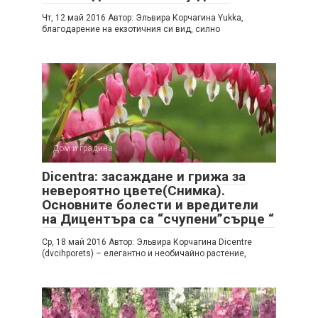
Чт, 12 май 2016 Автор: Эльвира Корчагина Yukka,
благодарение на екзотичния си вид, силно
Дом и градина
Dicentra: засаждане и грижа за
невероятно цвете(Снимка).
Основните болести и вредители
на Дицентъра са “счупени”сърце “
Ср, 18 май 2016 Автор: Эльвира Корчагина Dicentre
(dvcihporets) – елегантно и необичайно растение,