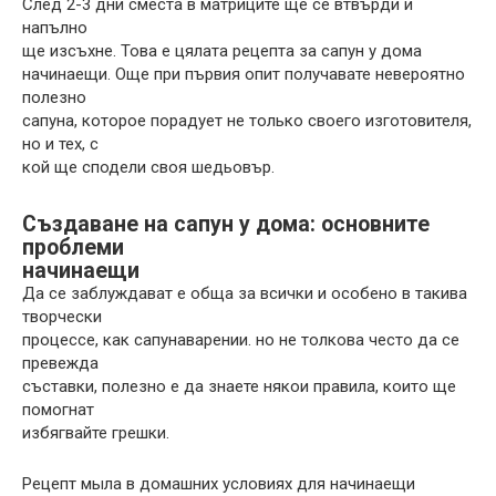
След 2-3 дни сместа в матриците ще се втвърди и
напълно
ще изсъхне. Това е цялата рецепта за сапун у дома
начинаещи. Още при първия опит получавате невероятно
полезно
сапуна, которое порадует не только своего изготовителя,
но и тех, с
кой ще сподели своя шедьовър.
Създаване на сапун у дома: основните
проблеми
начинаещи
Да се ​​заблуждават е обща за всички и особено в такива
творчески
процессе, как сапунаварении. но не толкова често да се
превежда
съставки, полезно е да знаете някои правила, които ще
помогнат
избягвайте грешки.
Рецепт мыла в домашних условиях для начинаещи