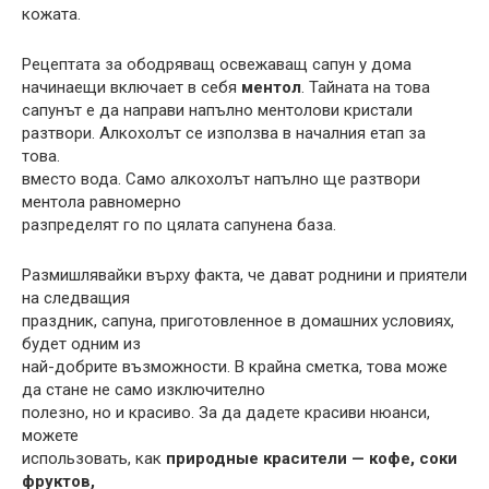
кожата.
Рецептата за ободряващ освежаващ сапун у дома
начинаещи включает в себя
ментол
. Тайната на това
сапунът е да направи напълно ментолови кристали
разтвори. Алкохолът се използва в началния етап за
това.
вместо вода. Само алкохолът напълно ще разтвори
ментола равномерно
разпределят го по цялата сапунена база.
Размишлявайки върху факта, че дават роднини и приятели
на следващия
праздник, сапуна, приготовленное в домашних условиях,
будет одним из
най-добрите възможности. В крайна сметка, това може
да стане не само изключително
полезно, но и красиво. За да дадете красиви нюанси,
можете
использовать, как
природные красители — кофе, соки
фруктов,