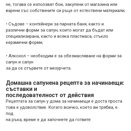
не, тогава се използват бои, закупени от магазина или
варени със собствените си ръце от естествени материали;
• Съдове – контейнери за парната баня, както и
различни форми за сапун, които могат да бъдат или
специализирана, както и всяка пластмаса, стъкло
керамични форми;
• Алкохол – необходим е за обезмасляване на форми за
сапун и сапун
за да се отървете от мехурчета.
Домашна сапунена рецепта за начинаещи:
съставки и
последователност от действия
Рецептата за сапун у дома за начинаещи е доста проста
това е удоволствие. Когато всичко, което ви трябва, е
под
на ръка, време е да започнете да готвите: