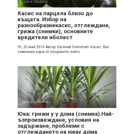
Дом и градина
Касис на парцела близо до
къщата. Избор на
разнообразиекасис, отглеждане,
грижа (снимки), основните
вредители иболест
Пт, 20 май 2016 Автор: Евгений Grammati- Касис, без
съмнение една от плодовете, които
Дом и градина
Юка: грижи у у дома (снимка).Най-
ъзпроизвеждане, условия на
задържане, проблеми с
отглеждането на юкау дома