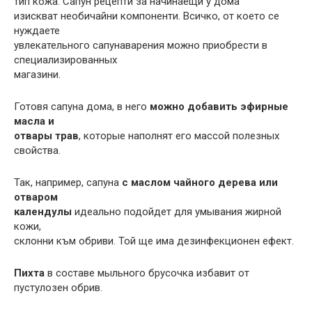
тип кожа. Сапун рецепти за начинаещи у дома
изискват необичайни компоненти. Всичко, от което се
нуждаете
увлекательного сапунаварения можно приобрести в
специализированных
магазини.
Готовя сапуна дома, в него
можно добавить эфирные
масла и
отвары трав
, которые наполнят его массой полезных
свойства.
Так, например, сапуна
с маслом чайного дерева или
отваром
календулы
идеально подойдет для умывания жирной
кожи,
склонни към обриви. Той ще има дезинфекционен ефект.
Пихта
в составе мыльного брусочка избавит от
пустулозен обрив.