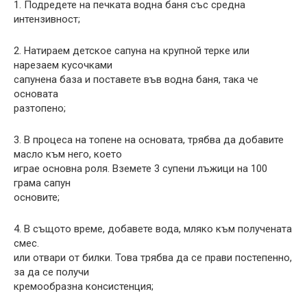
1. Подредете на печката водна баня със средна
интензивност;
2. Натираем детское сапуна на крупной терке или
нарезаем кусочками
сапунена база и поставете във водна баня, така че
основата
разтопено;
3. В процеса на топене на основата, трябва да добавите
масло към него, което
играе основна роля. Вземете 3 супени лъжици на 100
грама сапун
основите;
4. В същото време, добавете вода, мляко към получената
смес.
или отвари от билки. Това трябва да се прави постепенно,
за да се получи
кремообразна консистенция;