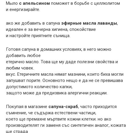
Мыло
с апельсином
поможет в борьбе с целлюлитом
и енергизирайте.
ако же добавить в сапуна
эфирные масла лаванды
,
идеален е за вечерна хигиена, спокойствие
и настройте приятните сънища.
Готовя сапуна в домашних условиях, в него можно
добавить любое
етерично масло. Това ще му даде полезни свойства и
любим човек.
вкус. Етеричните масла нямат мазнини, които биха могли
запушват порите. Основното нещо е да не се превишава
допустимото количество капки,
защото може да предизвика алергични реакции.
Покупая в магазине
сапуна-скраб
, часто приходится
съмнение, че съдържа естествени частици,
което ще премахне мъртвите кожни клетки. но ако
производителят ги заменя със синтетичен аналог, кожата
ще страда