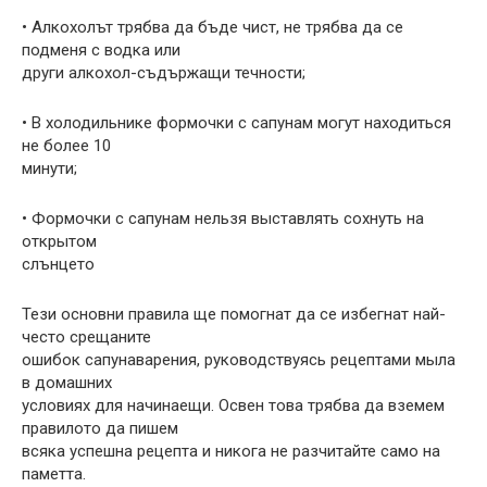
• Алкохолът трябва да бъде чист, не трябва да се
подменя с водка или
други алкохол-съдържащи течности;
• В холодильнике формочки с сапунам могут находиться
не более 10
минути;
• Формочки с сапунам нельзя выставлять сохнуть на
открытом
слънцето
Тези основни правила ще помогнат да се избегнат най-
често срещаните
ошибок сапунаварения, руководствуясь рецептами мыла
в домашних
условиях для начинаещи. Освен това трябва да вземем
правилото да пишем
всяка успешна рецепта и никога не разчитайте само на
паметта.