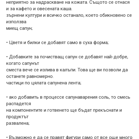
неприятно за надраскване на кожата. Същото се отнася
и за кафето и овесената каша.
зърнени култури и всичко останало, което обикновено се
използва
миещ сапун;
• Цветя и билки се добавят само в суха форма;
• Добавките за почистващ сапун се добавят най-добре,
когато сапунът
сместа вече се излива в калъпи. Това ще ви позволи да
останете равномерно.
частици по цялата сапунена лента;
• ако добавить в процессе сапунаварения соль, то смесь
распадется
на компонентите и готвенето ще бъдат прекъснати и
продуктът
развалена;
• Възможно е да се правят фигури само от все още много