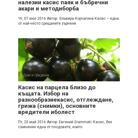
налезии касис паяк и бъбречни
акари и методиборба
Чт, 07 июл 2016 Автор: Эльвира Корчагина Касис – една
от най-често срещаните зърнени
Дом и градина
Касис на парцела близо до
къщата. Избор на
разнообразиекасис, отглеждане,
грижа (снимки), основните
вредители иболест
Пт, 20 май 2016 Автор: Евгений Grammati- Касис, без
съмнение една от плодовете, които