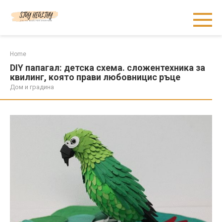
Skip
to
content
Home
DIY папагал: детска схема. сложентехника за
квилинг, която прави любовницис ръце
Дом и градина