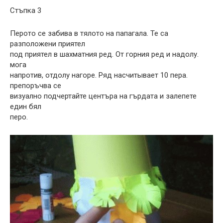
Стъпка 3
Перото се забива в тялото на папагала. Те са
разположени приятел
под приятел в шахматния ред. От горния ред и надолу.
мога
напротив, отдолу нагоре. Ряд насчитывает 10 пера.
препоръчва се
визуално подчертайте центъра на гърдата и залепете
един бял
перо.