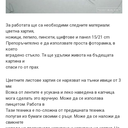
За работата ще са необходими следните материали:
цветна хартия,
ножици, лепило, пинсети, щифтове и панел 15/21 cm
Препоръчително е да използвате проста фоторамка, в
която
вградено стъкло. Тя ще удължи живота на бъдещата
картина и
спаси го от прах.
Цветните листове хартия се нарязват на тънки ивици от 3
мм.
Всяка от лентите е усукана и леко наведена в капчица.
мога сделать это вручную. Може да се използва
пинцетом. Работа в
Тази техника е по-сложна от предишната техника.
попугая из бумаги своими с ръце. Може да се наложи да
свикнете