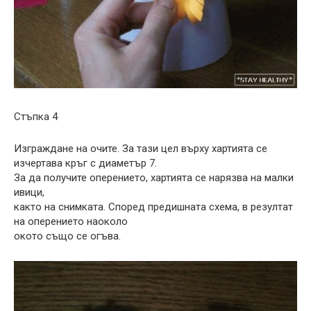
Стъпка 4
Изграждане на очите. За тази цел върху хартията се
изчертава кръг с диаметър 7.
За да получите оперението, хартията се нарязва на малки
ивици,
както на снимката. Според предишната схема, в резултат
на оперението наоколо
окото също се огъва.