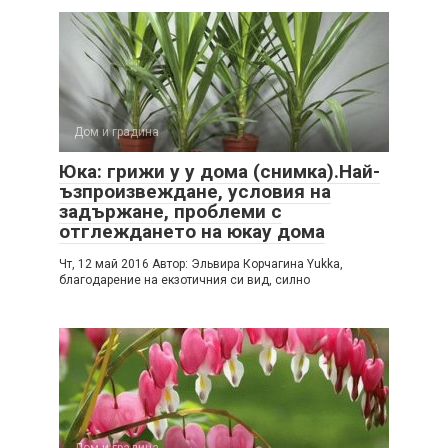
Дом и градина
Юка: грижи у у дома (снимка).Най-
ъзпроизвеждане, условия на
задържане, проблеми с
отглеждането на юкау дома
Чт, 12 май 2016 Автор: Эльвира Корчагина Yukka,
благодарение на екзотичния си вид, силно
Дом и градина