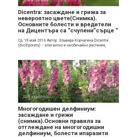
Dicentra: засаждане и грижа за
невероятно цвете(Снимка).
Основните болести и вредители
на Дицентъра са “счупени”сърце “
Ср, 18 май 2016 Автор: Эльвира Корчагина Dicentre
(dvcihporets) – елегантно и необичайно растение,
Дом и градина
Многогодишен делфиниум:
засаждане и грижи
(снимка).Основни правила за
отглеждане на многогодишни
делфиниум, болести ипаразити