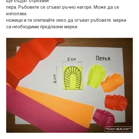
ще бъдат отрязани
пера. Ръбовете се сгъват ръчно нагоре. Може да се
използва
ножици и ги опитвайте леко да огъват ръбовете. мерки
са необходими предпазни мерки.