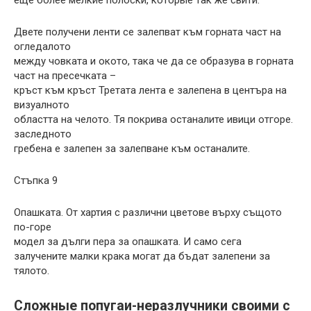
еще более мелкие полоски, которые так же свити.
Двете получени ленти се залепват към горната част на
огледалото
между човката и окото, така че да се образува в горната
част на пресечката –
кръст към кръст Третата лента е залепена в центъра на
визуалното
областта на челото. Тя покрива останалите ивици отгоре.
заследното
гребена е залепен за залепване към останалите.
Стъпка 9
Опашката. От хартия с различни цветове върху същото
по-горе
модел за дълги пера за опашката. И само сега
залучените малки крака могат да бъдат залепени за
тялото.
Сложные попугаи-неразлучники своими с