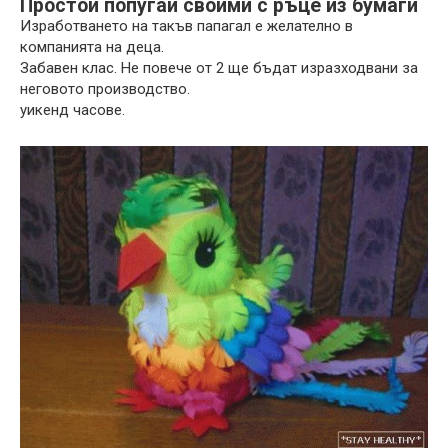
Простой попугай своими с ръце из бумаги
Изработването на такъв папагал е желателно в
компанията на деца.
Забавен клас. Не повече от 2 ще бъдат изразходвани за
неговото производство.
уикенд часове.