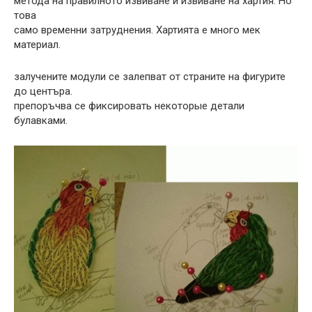
метода на правилното извиване и извиване на хартия. Но
това
само временни затруднения. Хартията е много мек
материал.
залучените модули се залепват от страните на фигурите
до центъра.
препоръчва се фиксировать некоторые детали
булавками.