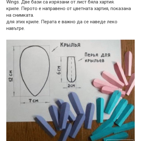
Wings. Две бази са изрязани от лист бяла хартия.
криле. Перото е направено от цветната хартия, показана
на снимката.
для этих криле. Перата е важно да се наведе леко
навътре.