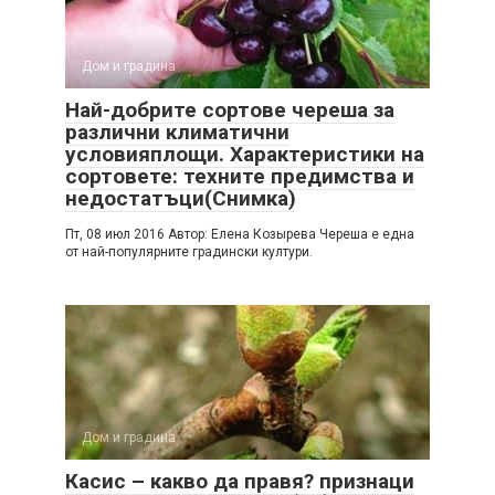
Дом и градина
Най-добрите сортове череша за
различни климатични
условияплощи. Характеристики на
сортовете: техните предимства и
недостатъци(Снимка)
Пт, 08 июл 2016 Автор: Елена Козырева Череша е една
от най-популярните градински култури.
Дом и градина
Касис – какво да правя? признаци