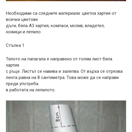
Необходими са следните материали: цветна хартия от
всички цветове
дъги, бяла А3 хартия, компаси, молив, владетел,
ножици и лепило.
Стъпка 1
Тялото на папагала е направено от голям лист бяла
хартия.
с ръце. Листът се навива и залепва. От върха се отрязва
лента равна на 8 сантиметра. Това може да се направи
преди употреба.
в работата на лепилото.