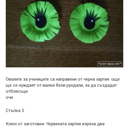
Овалите за учениците са направени от черна хартия. още
ще се нуждаят от малки бели рундали, за да създадат
отблясъци
очи.
Стъпка 5
Клюн от заготовки. Червената хартия изряза два