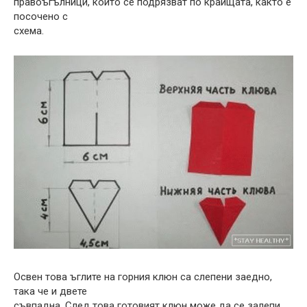
правоъгълници, които се подрязват по краищата, както е
посочено с
схема.
Освен това ъглите на горния клюн са слепени заедно,
така че и двете
съвпадна. След това готовият клюн може да се залепи