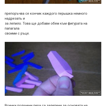
препоръчва се кончик каждого перышка немного
надрезать и
за лепило. Това ще добави обем към фигурата на
папагала
своими с ръце.
Всички получени пера са залепени за основата на